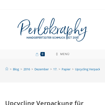
Zum
Inhalt
springen
0
MENÜ
>
Blog
>
2016
>
Dezember
>
17.
>
Papier
>
Upcycling Verpackun
Upcycling Verpackung für