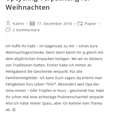
Weihnachten
Beitrags-
Beitrag
Beitrags-
Katrin
17. Dezember 2016
Papier
Autor:
veröffentlicht:
Kategorie:
Beitrags-
2 Kommentare
Kommentare:
Ich hoffe ihr habt ~ im Gegensatz zu mir ~ schon eure
Weihnachtsgeschenke. Denn dann könnt ihr ja gleich mit
dem alljährlichen Einpacken loslegen. Wo wir es letztens
von Traditionen hatten. Früher habe ich immer an
Heiligabend die Geschenke verpackt. Für alle
Familienmitglieder. Ich kann Euch sagen, da erlernt man
Fähigkeiten fürs Leben *hihi*. Besonders weil Opa der
Oma immer ~ Edle Tropfen in Nuss ~ geschenkt hat. Habt
ihr schon mal eine achteckige Pralinenschachtel verpackt.
Also ich hatte immer Spass, aber ich komme vom Thema
ab. 😉