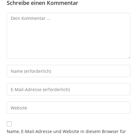
Schreibe einen Kommentar
Kommentar
Gib
deinen
Namen
Gib
oder
deine
Benutzernamen
E-
Gib
zum
Mail-
deine
Kommentieren
Adresse
Website-
ein
zum
URL
Name, E-Mail-Adresse und Website in diesem Browser für
Kommentieren
ein