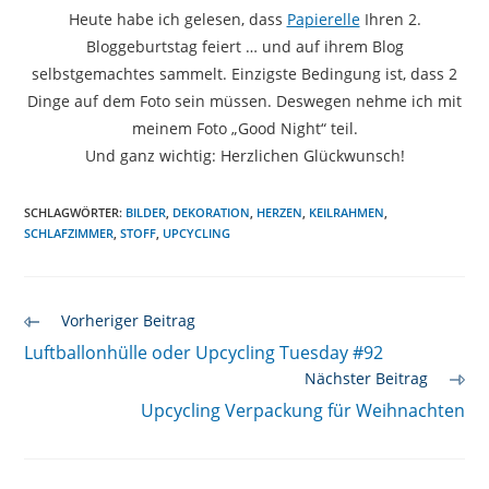
Heute habe ich gelesen, dass
Papierelle
Ihren 2.
Bloggeburtstag feiert … und auf ihrem Blog
selbstgemachtes sammelt. Einzigste Bedingung ist, dass 2
Dinge auf dem Foto sein müssen. Deswegen nehme ich mit
meinem Foto „Good Night“ teil.
Und ganz wichtig: Herzlichen Glückwunsch!
SCHLAGWÖRTER
:
BILDER
,
DEKORATION
,
HERZEN
,
KEILRAHMEN
,
SCHLAFZIMMER
,
STOFF
,
UPCYCLING
Weitere
Vorheriger Beitrag
Artikel
Luftballonhülle oder Upcycling Tuesday #92
ansehen
Nächster Beitrag
Upcycling Verpackung für Weihnachten