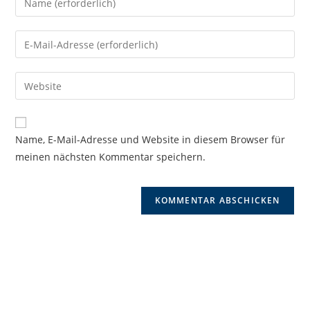
deinen
Namen
Gib
oder
deine
Benutzernamen
E-
Gib
zum
Mail-
deine
Kommentieren
Adresse
Website-
ein
zum
URL
Name, E-Mail-Adresse und Website in diesem Browser für
Kommentieren
ein
meinen nächsten Kommentar speichern.
ein
(optional)