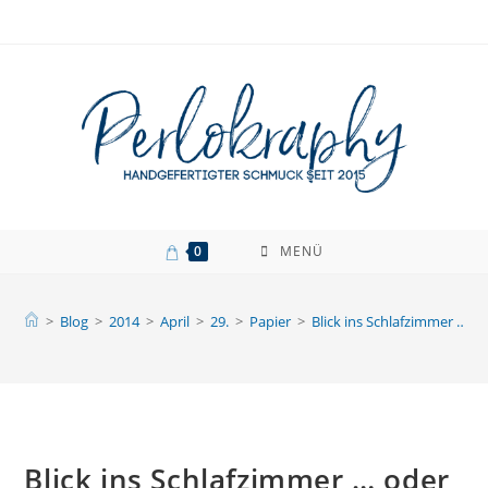
Zum
Inhalt
springen
0
MENÜ
>
Blog
>
2014
>
April
>
29.
>
Papier
>
Blick ins Schlafzimmer … o
Blick ins Schlafzimmer … oder