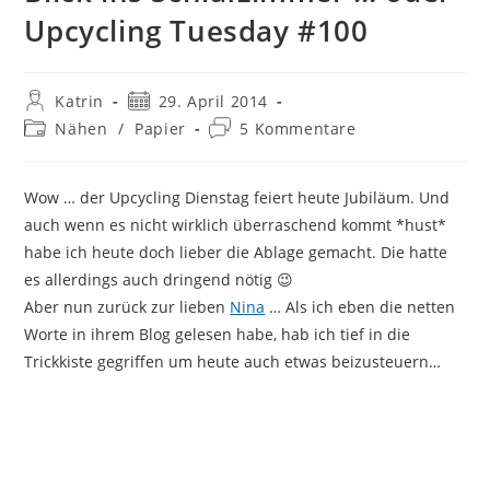
Upcycling Tuesday #100
Beitrags-
Beitrag
Katrin
29. April 2014
Autor:
veröffentlicht:
Beitrags-
Beitrags-
Nähen
/
Papier
5 Kommentare
Kategorie:
Kommentare:
Wow … der Upcycling Dienstag feiert heute Jubiläum. Und
auch wenn es nicht wirklich überraschend kommt *hust*
habe ich heute doch lieber die Ablage gemacht. Die hatte
es allerdings auch dringend nötig 😉
Aber nun zurück zur lieben
Nina
… Als ich eben die netten
Worte in ihrem Blog gelesen habe, hab ich tief in die
Trickkiste gegriffen um heute auch etwas beizusteuern…