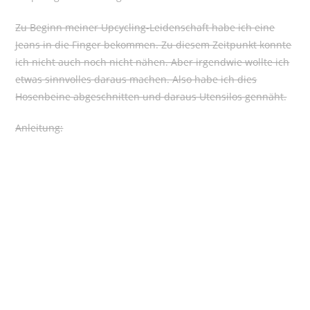
Zu Beginn meiner Upcycling-Leidenschaft habe ich eine
Jeans in die Finger bekommen. Zu diesem Zeitpunkt konnte
ich nicht auch noch nicht nähen. Aber irgendwie wollte ich
etwas sinnvolles daraus machen. Also habe ich dies
Hosenbeine abgeschnitten und daraus Utensilos gennäht.
Anleitung: