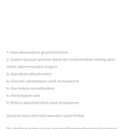
1. Das Hosenbein glattstreichen
2. Dabei darauf achten, dass die Seitennähte mittig aber
nicht übereinander liegen
3. Das Bein abscheiden
4. Gerade absteppen und versäubern
5. Die Ecken ausarbeiten
6. Absteppen (2x)
7. Ecken abschneiden und vesäubern
Danach das Utensilo wenden und fertig!
PS: Endlich habe ich es geschafft einen Beitrag für Nina’s