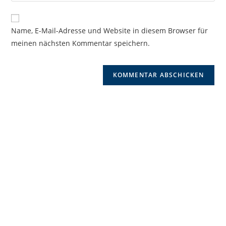
Kommentieren
Adresse
Website-
ein
zum
URL
Name, E-Mail-Adresse und Website in diesem Browser für
Kommentieren
ein
meinen nächsten Kommentar speichern.
ein
(optional)