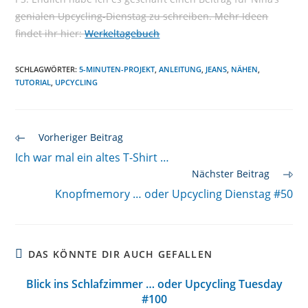
genialen Upcycling-Dienstag zu schreiben. Mehr Ideen
findet ihr hier:
Werkeltagebuch
SCHLAGWÖRTER
:
5-MINUTEN-PROJEKT
,
ANLEITUNG
,
JEANS
,
NÄHEN
,
TUTORIAL
,
UPCYCLING
Weitere
Vorheriger Beitrag
Artikel
Ich war mal ein altes T-Shirt …
ansehen
Nächster Beitrag
Knopfmemory … oder Upcycling Dienstag #50
DAS KÖNNTE DIR AUCH GEFALLEN
Blick ins Schlafzimmer … oder Upcycling Tuesday
#100