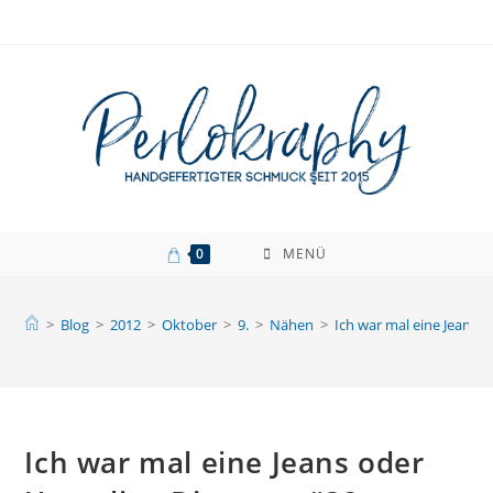
Zum
Inhalt
springen
0
MENÜ
>
Blog
>
2012
>
Oktober
>
9.
>
Nähen
>
Ich war mal eine Jeans 
Ich war mal eine Jeans oder