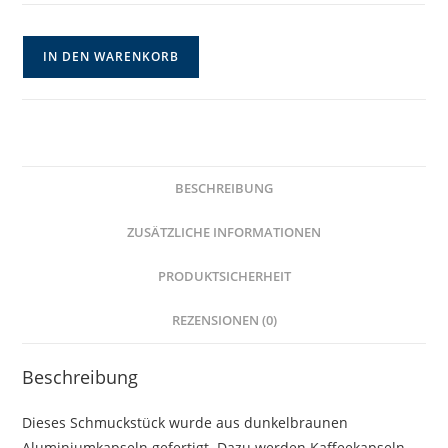
Dunkelbrauner
IN DEN WARENKORB
Halsreif
Upcycling
Kapselschmuck
Menge
BESCHREIBUNG
ZUSÄTZLICHE INFORMATIONEN
PRODUKTSICHERHEIT
REZENSIONEN (0)
Beschreibung
Dieses Schmuckstück wurde aus dunkelbraunen
Aluminiumkapseln gefertigt. Dazu werden Kaffeekapseln