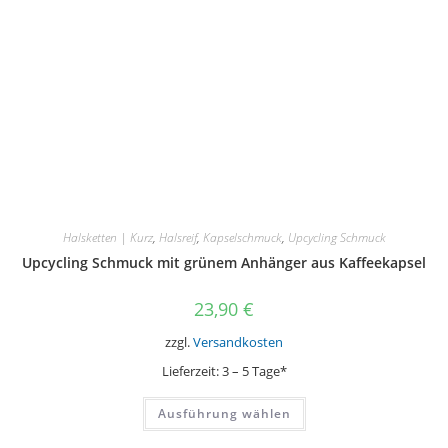
Halsketten | Kurz
,
Halsreif
,
Kapselschmuck
,
Upcycling Schmuck
Upcycling Schmuck mit grünem Anhänger aus Kaffeekapsel
23,90
€
zzgl.
Versandkosten
Lieferzeit:
3 – 5 Tage*
Dieses
Ausführung wählen
Produkt
weist
mehrere