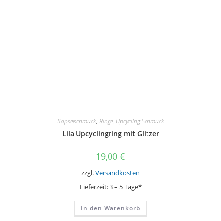
Varianten
auf.
Die
Optionen
können
auf
der
Produktseite
gewählt
werden
Kapselschmuck
,
Ringe
,
Upcycling Schmuck
Lila Upcyclingring mit Glitzer
19,00
€
zzgl.
Versandkosten
Lieferzeit:
3 – 5 Tage*
In den Warenkorb