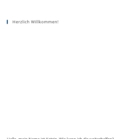
Herzlich Willkommen!
Hallo, mein Name ist Katrin. Wie kann ich dir weiterhelfen?