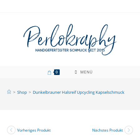
Zum
Inhalt
springen
0
MENÜ
>
Shop
>
Dunkelbrauner Halsreif Upcycling Kapselschmuck
Vorheriges Produkt
Nächstes Produkt