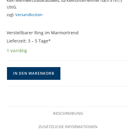
Kein Mehrwertsteuerausweis, da Kleinunternehmer nach §19 (1)
UStG.
zzgl.
Versandkosten
Verstellbarer Ring im Marmortrend
Lieferzeit:
3 – 5 Tage*
1 vorrätig
Upcyclingring
IN DEN WARENKORB
mit
Zebramuster
Menge
BESCHREIBUNG
ZUSÄTZLICHE INFORMATIONEN