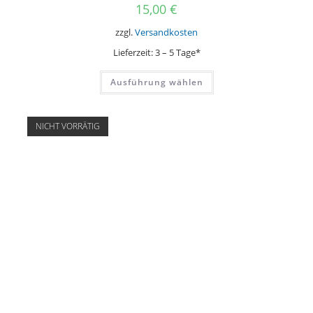
15,00
€
zzgl.
Versandkosten
Lieferzeit:
3 – 5 Tage*
Dieses
Ausführung wählen
Produkt
weist
mehrere
Varianten
auf.
NICHT VORRÄTIG
Die
Optionen
können
auf
der
Produktseite
gewählt
werden