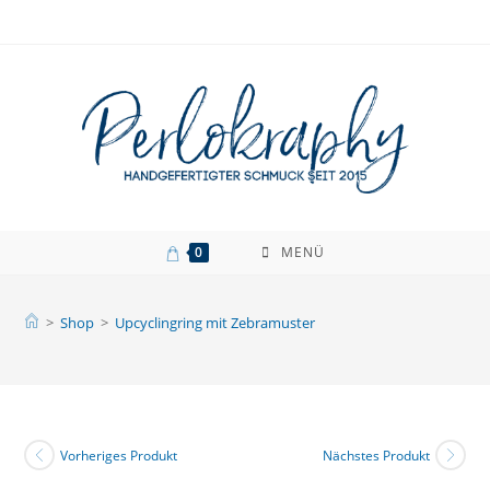
Zum
Inhalt
springen
0
MENÜ
>
Shop
>
Upcyclingring mit Zebramuster
Vorheriges Produkt
Nächstes Produkt