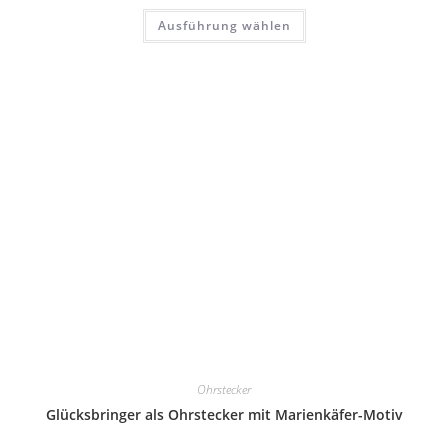
Dieses
Ausführung wählen
Produkt
weist
mehrere
Varianten
auf.
Die
Optionen
können
auf
der
Produktseite
gewählt
werden
Ohrstecker
Glücksbringer als Ohrstecker mit Marienkäfer-Motiv