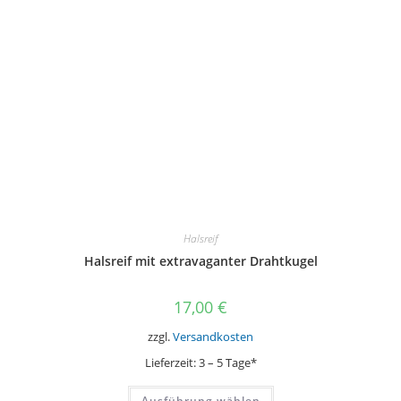
Halsreif
Halsreif mit extravaganter Drahtkugel
17,00
€
zzgl.
Versandkosten
Lieferzeit:
3 – 5 Tage*
Dieses
Ausführung wählen