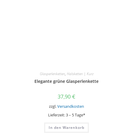
Produktseite
gewählt
werden
Glasperlenketten
,
Halsketten | Kurz
Elegante grüne Glasperlenkette
37,90
€
zzgl.
Versandkosten
Lieferzeit:
3 – 5 Tage*
In den Warenkorb