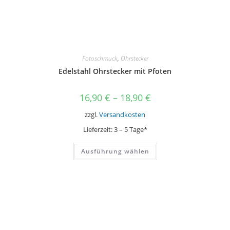
Fotoschmuck
,
Ohrstecker
Edelstahl Ohrstecker mit Pfoten
16,90
€
–
18,90
€
zzgl.
Versandkosten
Lieferzeit:
3 – 5 Tage*
Dieses
Ausführung wählen
Produkt
weist
mehrere
Varianten
auf.
Die
Optionen
können
auf
der
Produktseite