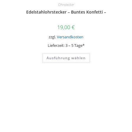
Ohrstecker
Edelstahlohrstecker – Buntes Konfetti –
19,00
€
zzgl.
Versandkosten
Lieferzeit:
3 – 5 Tage*
Dieses
Ausführung wählen
Produkt
weist
mehrere
Varianten
auf.
Die
Optionen
können
auf
der
Produktseite
gewählt
werden