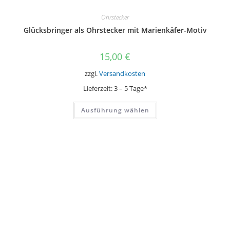
Ohrstecker
Glücksbringer als Ohrstecker mit Marienkäfer-Motiv
15,00
€
zzgl.
Versandkosten
Lieferzeit:
3 – 5 Tage*
Dieses
Ausführung wählen
Produkt
weist
mehrere
Varianten
auf.
Die
Optionen
können
auf
der
Produktseite
gewählt
werden