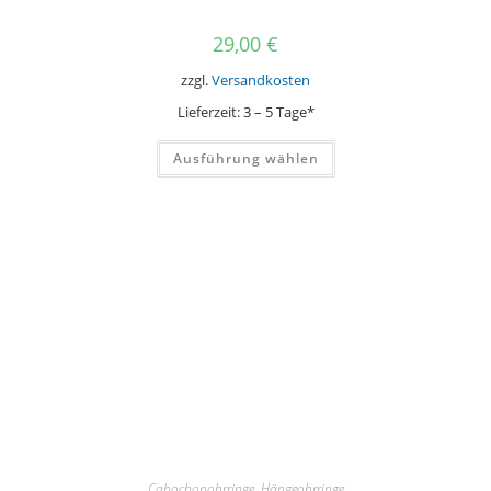
29,00
€
zzgl.
Versandkosten
Lieferzeit:
3 – 5 Tage*
Dieses
Ausführung wählen
Produkt
weist
mehrere
Varianten
auf.
Die
Optionen
können
auf
der
Produktseite
gewählt
werden
Cabochonohrringe
,
Hängeohrringe