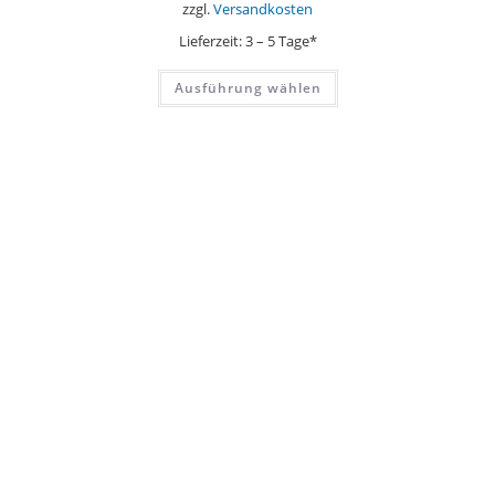
zzgl.
Versandkosten
Lieferzeit:
3 – 5 Tage*
Dieses
Ausführung wählen
Produkt
weist
mehrere
Varianten
auf.
Die
Optionen
können
auf
der
Produktseite
gewählt
werden