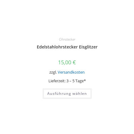
Ohrstecker
Edelstahlohrstecker Eisglitzer
15,00
€
zzgl.
Versandkosten
Lieferzeit:
3 – 5 Tage*
Dieses
Ausführung wählen
Produkt
weist
mehrere
Varianten
auf.
Die
Optionen
können
auf
der