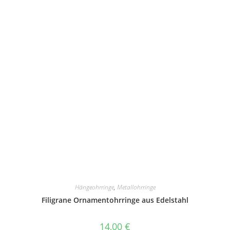
Hängeohrringe
,
Metallohrringe
Filigrane Ornamentohrringe aus Edelstahl
14,00
€