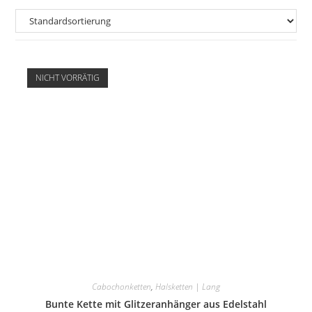
NICHT VORRÄTIG
Cabochonketten
,
Halsketten | Lang
Bunte Kette mit Glitzeranhänger aus Edelstahl