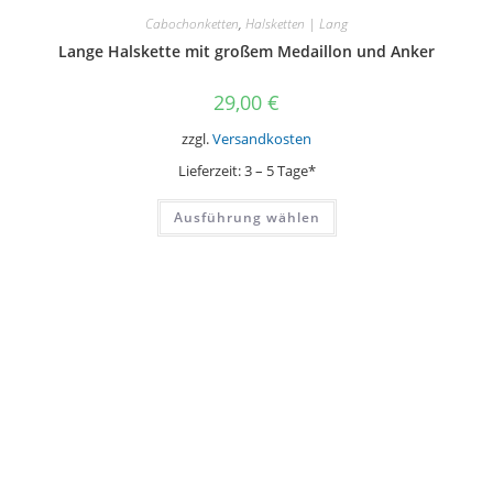
Cabochonketten
,
Halsketten | Lang
Lange Halskette mit großem Medaillon und Anker
29,00
€
zzgl.
Versandkosten
Lieferzeit:
3 – 5 Tage*
Dieses
Ausführung wählen
Produkt
weist
mehrere
Varianten
auf.
Die
Optionen
können
auf
der
Produktseite
gewählt
werden