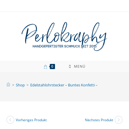
Zum
Inhalt
springen
0
MENÜ
>
Shop
>
Edelstahlohrstecker – Buntes Konfetti –
Vorheriges Produkt
Nächstes Produkt