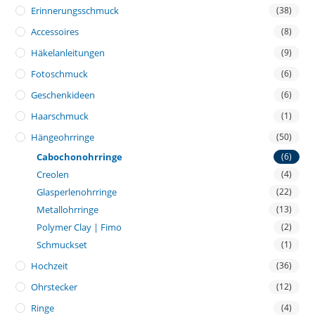
Erinnerungsschmuck
(38)
Accessoires
(8)
Häkelanleitungen
(9)
Fotoschmuck
(6)
Geschenkideen
(6)
Haarschmuck
(1)
Hängeohrringe
(50)
Cabochonohrringe
(6)
Creolen
(4)
Glasperlenohrringe
(22)
Metallohrringe
(13)
Polymer Clay | Fimo
(2)
Schmuckset
(1)
Hochzeit
(36)
Ohrstecker
(12)
Ringe
(4)