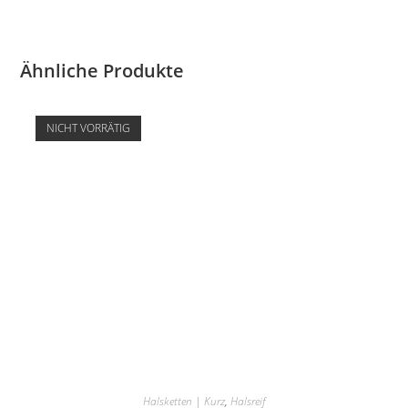
Ähnliche Produkte
NICHT VORRÄTIG
Halsketten | Kurz
,
Halsreif