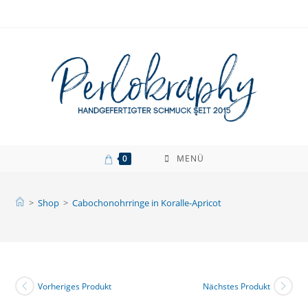
Zum
Inhalt
springen
0
MENÜ
>
Shop
>
Cabochonohrringe in Koralle-Apricot
Vorheriges Produkt
Nächstes Produkt