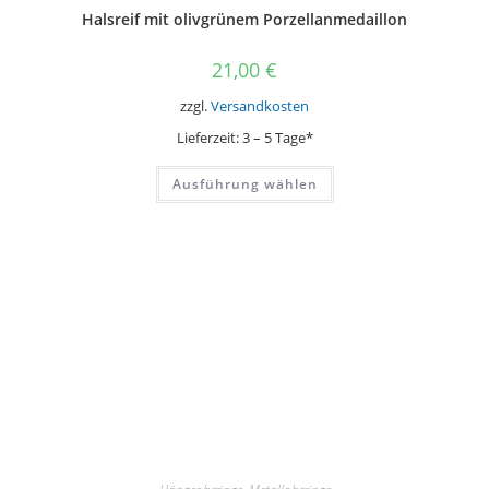
Halsreif mit olivgrünem Porzellanmedaillon
21,00
€
zzgl.
Versandkosten
Lieferzeit:
3 – 5 Tage*
Dieses
Ausführung wählen
Produkt
weist
mehrere
Varianten
auf.
Die
Optionen
können
auf
der
Produktseite
gewählt
werden