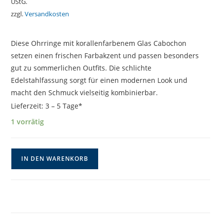
UStG.
zzgl.
Versandkosten
Diese Ohrringe mit korallenfarbenem Glas Cabochon
setzen einen frischen Farbakzent und passen besonders
gut zu sommerlichen Outfits. Die schlichte
Edelstahlfassung sorgt für einen modernen Look und
macht den Schmuck vielseitig kombinierbar.
Lieferzeit:
3 – 5 Tage*
1 vorrätig
Cabochonohrringe
IN DEN WARENKORB
in
Koralle-
Apricot
Menge