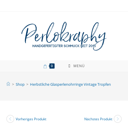
Zum
Inhalt
springen
0
MENÜ
>
Shop
>
Herbstliche Glasperlenohrringe Vintage Tropfen
Vorheriges Produkt
Nächstes Produkt