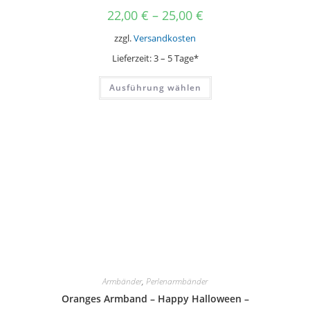
22,00
€
–
25,00
€
zzgl.
Versandkosten
Lieferzeit:
3 – 5 Tage*
Dieses
Ausführung wählen
Produkt
weist
mehrere
Varianten
auf.
Die
Optionen
können
auf
der
Produktseite
gewählt
werden
Armbänder
,
Perlenarmbänder
Oranges Armband – Happy Halloween –