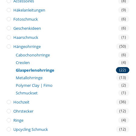
Accessoires
(8)
Häkelanleitungen
(9)
Fotoschmuck
(6)
Geschenkideen
(6)
Haarschmuck
(1)
Hängeohrringe
(50)
Cabochonohrringe
(6)
Creolen
(4)
Glasperlenohrringe
(22)
Metallohrringe
(13)
Polymer Clay | Fimo
(2)
Schmuckset
(1)
Hochzeit
(36)
Ohrstecker
(12)
Ringe
(4)
Upcycling Schmuck
(12)