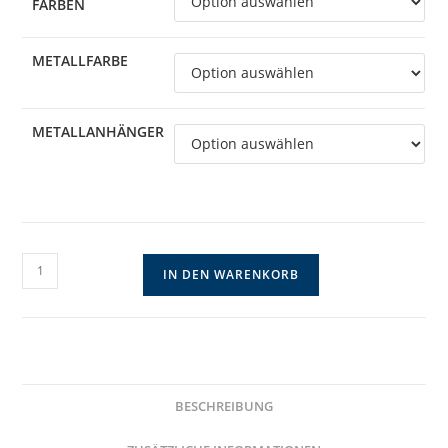
FARBEN
METALLFARBE
METALLANHÄNGER
Silberkette
IN DEN WARENKORB
mit
grünem
Anhänger
und
Blatt
BESCHREIBUNG
Menge