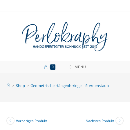
Zum
Inhalt
springen
0
MENÜ
>
Shop
>
Geometrische Hängeohrringe – Sternenstaub –
Vorheriges Produkt
Nächstes Produkt