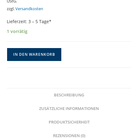
UStG.
zzgl.
Versandkosten
Lieferzeit:
3 – 5 Tage*
1 vorrätig
Geometrische
IN DEN WARENKORB
Hängeohrringe
-
Sternenstaub
-
Menge
BESCHREIBUNG
ZUSÄTZLICHE INFORMATIONEN
PRODUKTSICHERHEIT
REZENSIONEN (0)