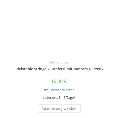
der
Produktseite
gewählt
werden
Hängeohrringe
Edelstahlohrringe – Konfetti mit buntem Glitzer –
19,00
€
zzgl.
Versandkosten
Lieferzeit:
3 – 5 Tage*
Dieses
Ausführung wählen
Produkt
weist
mehrere