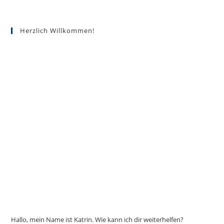
Varianten
auf.
Die
Optionen
Herzlich Willkommen!
können
auf
der
Produktseite
gewählt
werden
Hallo, mein Name ist Katrin. Wie kann ich dir weiterhelfen?