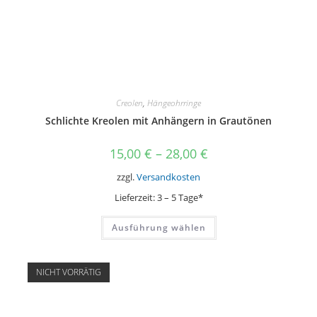
Creolen
,
Hängeohrringe
Schlichte Kreolen mit Anhängern in Grautönen
15,00
€
–
28,00
€
zzgl.
Versandkosten
Lieferzeit:
3 – 5 Tage*
Dieses
Ausführung wählen
Produkt
weist
mehrere
Varianten
auf.
NICHT VORRÄTIG
Die
Optionen
können
auf