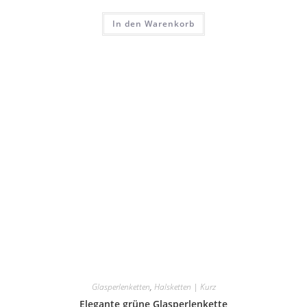
In den Warenkorb
Glasperlenketten
,
Halsketten | Kurz
Elegante grüne Glasperlenkette