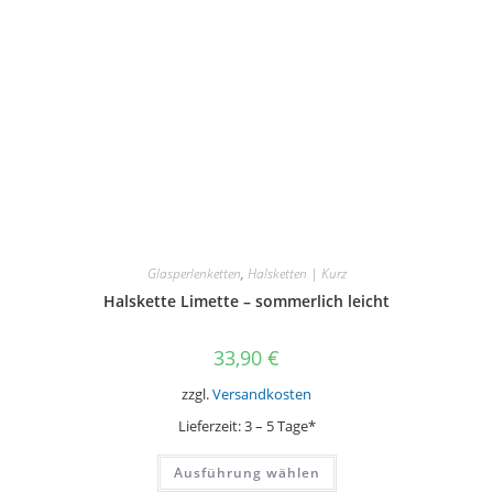
Glasperlenketten
,
Halsketten | Kurz
Halskette Limette – sommerlich leicht
33,90
€
zzgl.
Versandkosten
Lieferzeit:
3 – 5 Tage*
Dieses
Ausführung wählen
Produkt
weist