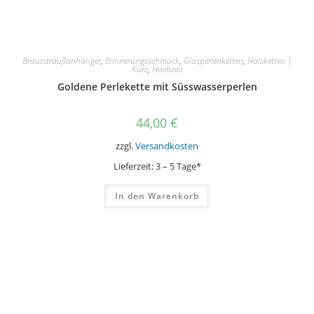
Brautstraußanhänger
,
Erinnerungsschmuck
,
Glasperlenketten
,
Halsketten |
Kurz
,
Hochzeit
Goldene Perlekette mit Süsswasserperlen
44,00
€
zzgl.
Versandkosten
Lieferzeit:
3 – 5 Tage*
In den Warenkorb