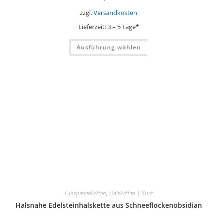
zzgl.
Versandkosten
Lieferzeit:
3 – 5 Tage*
Dieses
Ausführung wählen
Produkt
weist
mehrere
Varianten
auf.
Die
Optionen
können
auf
der
Produktseite
gewählt
werden
Glasperlenketten
,
Halsketten | Kurz
Halsnahe Edelsteinhalskette aus Schneeflockenobsidian