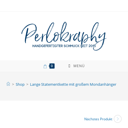
Zum
Inhalt
springen
0
MENÜ
>
Shop
>
Lange Statementkette mit großem Mondanhänger
Nächstes Produkt