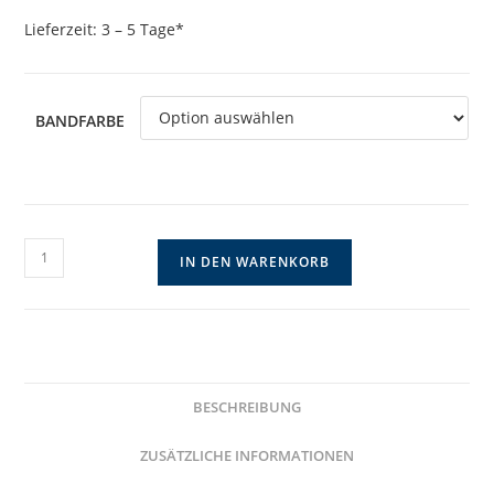
Lieferzeit:
3 – 5 Tage*
BANDFARBE
Lange
IN DEN WARENKORB
Statementkette
mit
großem
Mondanhänger
Menge
BESCHREIBUNG
ZUSÄTZLICHE INFORMATIONEN