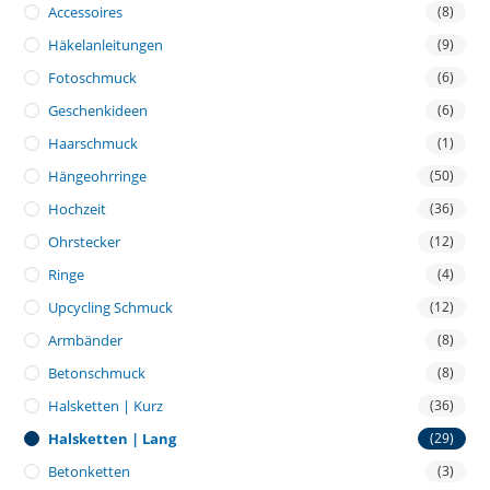
Accessoires
(8)
Häkelanleitungen
(9)
Fotoschmuck
(6)
Geschenkideen
(6)
Haarschmuck
(1)
Hängeohrringe
(50)
Hochzeit
(36)
Ohrstecker
(12)
Ringe
(4)
Upcycling Schmuck
(12)
Armbänder
(8)
Betonschmuck
(8)
Halsketten | Kurz
(36)
Halsketten | Lang
(29)
Betonketten
(3)