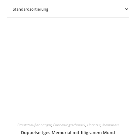
Brautstraußanhänger
,
Erinnerungsschmuck
,
Hochzeit
,
Memorials
Doppelseitges Memorial mit filigranem Mond