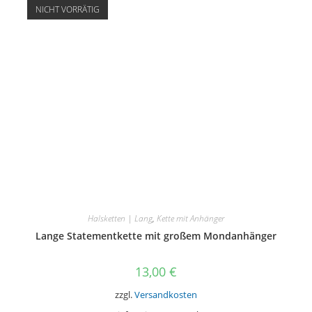
NICHT VORRÄTIG
Halsketten | Lang
,
Kette mit Anhänger
Lange Statementkette mit großem Mondanhänger
13,00
€
zzgl.
Versandkosten