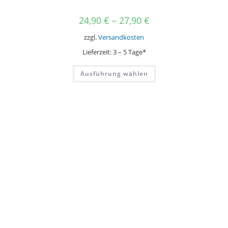
24,90
€
–
27,90
€
zzgl.
Versandkosten
Lieferzeit:
3 – 5 Tage*
Dieses
Ausführung wählen
Produkt
weist
mehrere
Varianten
auf.
Die
Optionen
können
auf
der
Produktseite
gewählt
werden