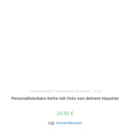
Die
Optionen
können
auf
der
Produktseite
gewählt
werden
Cabochonkette
,
Fotoschmuck
,
Halsketten | Kurz
Personalisierbare Kette mit Foto von deinem Haustier
24,90
€
zzgl.
Versandkosten