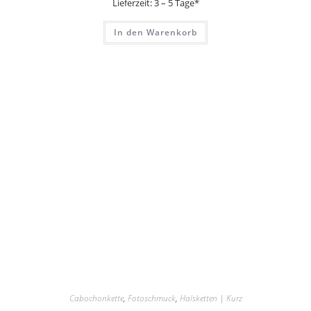
Lieferzeit:
3 – 5 Tage*
In den Warenkorb
Cabochonkette
,
Fotoschmuck
,
Halsketten | Kurz