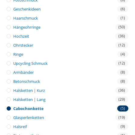
Fotoschmuck
Geschenkideen
(6)
Haarschmuck
(1)
Hängeohrringe
(50)
Hochzeit
(36)
Ohrstecker
(12)
Ringe
(4)
Upcycling Schmuck
(12)
Armbänder
(8)
Betonschmuck
(8)
Halsketten | Kurz
(36)
Halsketten | Lang
(29)
Cabochonkette
(5)
Glasperlenketten
(19)
Halsreif
(9)