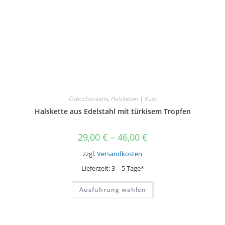
Cabochonkette
,
Halsketten | Kurz
Halskette aus Edelstahl mit türkisem Tropfen
29,00
€
–
46,00
€
zzgl.
Versandkosten
Lieferzeit:
3 – 5 Tage*
Dieses
Ausführung wählen
Produkt
weist
mehrere
Varianten
auf.