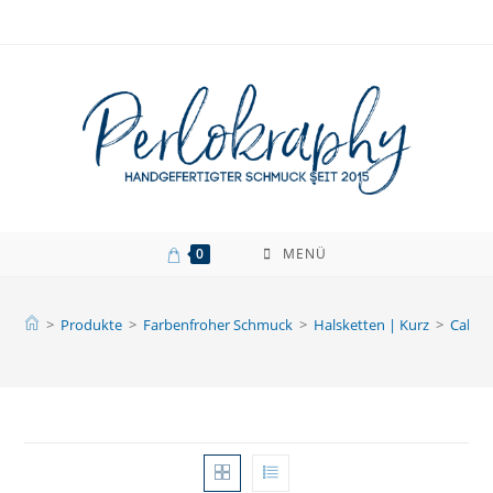
Zum
Inhalt
springen
0
MENÜ
>
Produkte
>
Farbenfroher Schmuck
>
Halsketten | Kurz
>
Caboc