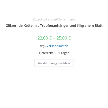
Cabochonkette
,
Halsketten | Kurz
Glitzernde Kette mit Tropfenanhänger und filigranem Blatt
22,00
€
–
25,00
€
zzgl.
Versandkosten
Lieferzeit:
3 – 5 Tage*
Dieses
Ausführung wählen
Produkt
weist
mehrere
Varianten
auf.
Die
Optionen
können
auf
der
Produktseite
gewählt
werden