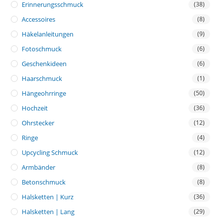
Erinnerungsschmuck
(38)
Accessoires
(8)
Häkelanleitungen
(9)
Fotoschmuck
(6)
Geschenkideen
(6)
Haarschmuck
(1)
Hängeohrringe
(50)
Hochzeit
(36)
Ohrstecker
(12)
Ringe
(4)
Upcycling Schmuck
(12)
Armbänder
(8)
Betonschmuck
(8)
Halsketten | Kurz
(36)
Halsketten | Lang
(29)