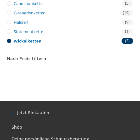
Cabochonkette
(5)
Glasperlenketten
(19)
Halsreif
(9)
Statementkette
(1)
Wickelketten
(2)
Nach Preis filtern
Jetzt Einkaufen!
Shop
Deine persönliche Schmuckberatung