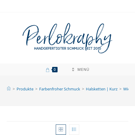
Zum
Inhalt
springen
0
MENÜ
>
Produkte
>
Farbenfroher Schmuck
>
Halsketten | Kurz
>
Wickel