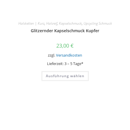
Halsketten | Kurz
,
Halsreif
,
Kapselschmuck
,
Upcycling Schmuck
Glitzernder Kapselschmuck Kupfer
23,00
€
zzgl.
Versandkosten
Lieferzeit:
3 – 5 Tage*
Dieses
Ausführung wählen
Produkt
weist
mehrere
Varianten
auf.
Die
Optionen
können
auf
der
Produktseite
gewählt
werden