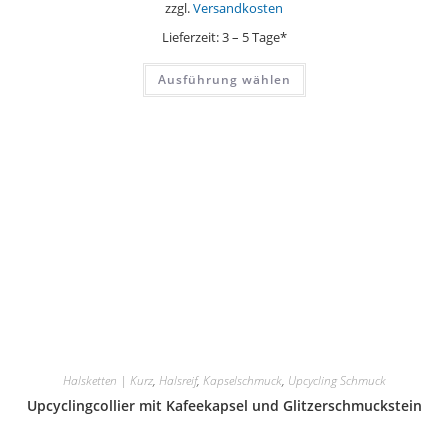
zzgl.
Versandkosten
Lieferzeit:
3 – 5 Tage*
Dieses
Ausführung wählen
Produkt
weist
mehrere
Varianten
auf.
Die
Optionen
können
auf
der
Produktseite
gewählt
werden
Halsketten | Kurz
,
Halsreif
,
Kapselschmuck
,
Upcycling Schmuck
Upcyclingcollier mit Kafeekapsel und Glitzerschmuckstein