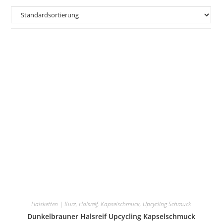
Halsketten | Kurz
,
Halsreif
,
Kapselschmuck
,
Upcycling Schmuck
Dunkelbrauner Halsreif Upcycling Kapselschmuck