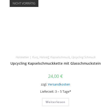
Die
NICHT VORRÄTIG
Optionen
können
auf
der
Produktseite
gewählt
werden
Halsketten | Kurz
,
Halsreif
,
Kapselschmuck
,
Upcycling Schmuck
Upcycling Kapselschmuckkette mit Glasschmuckstein
24,00
€
zzgl.
Versandkosten
Lieferzeit:
3 – 5 Tage*
Weiterlesen