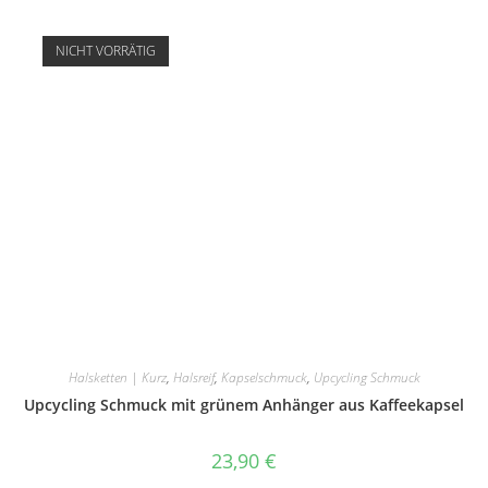
NICHT VORRÄTIG
Halsketten | Kurz
,
Halsreif
,
Kapselschmuck
,
Upcycling Schmuck
Upcycling Schmuck mit grünem Anhänger aus Kaffeekapsel
23,90
€