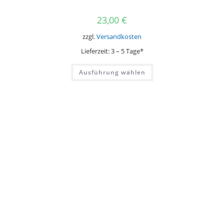
23,00
€
zzgl.
Versandkosten
Lieferzeit:
3 – 5 Tage*
Dieses
Ausführung wählen
Produkt
weist
mehrere
Varianten
auf.
Die
Optionen
können
auf
der
Produktseite
gewählt
werden