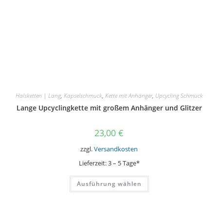
Halsketten | Lang
,
Kapselschmuck
,
Kette mit Anhänger
,
Upcycling Schmuck
Lange Upcyclingkette mit großem Anhänger und Glitzer
23,00
€
zzgl.
Versandkosten
Lieferzeit:
3 – 5 Tage*
Dieses
Ausführung wählen
Produkt
weist
mehrere
Varianten
auf.