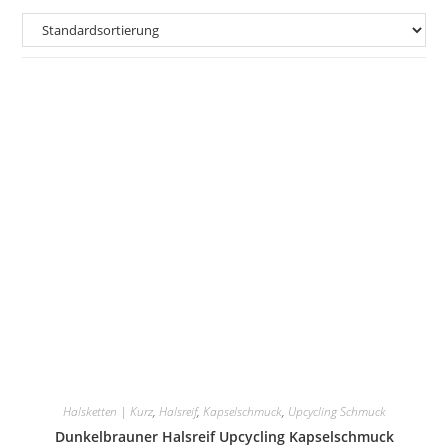
Halsketten | Kurz
,
Halsreif
,
Kapselschmuck
,
Upcycling Schmuck
Dunkelbrauner Halsreif Upcycling Kapselschmuck