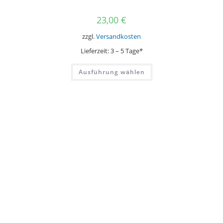
23,00
€
zzgl.
Versandkosten
Lieferzeit:
3 – 5 Tage*
Dieses
Ausführung wählen
Produkt
weist
mehrere
Varianten
auf.
Die
Optionen
können
auf
der
Produktseite
gewählt
werden