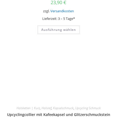
23,90
€
zzgl.
Versandkosten
Lieferzeit:
3 – 5 Tage*
Dieses
Ausführung wählen
Produkt
weist
mehrere
Varianten
auf.
Die
Optionen
können
auf
der
Produktseite
gewählt
werden
Halsketten | Kurz
,
Halsreif
,
Kapselschmuck
,
Upcycling Schmuck
Upcyclingcollier mit Kafeekapsel und Glitzerschmuckstein