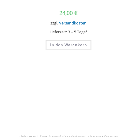
24,00
€
zzgl.
Versandkosten
Lieferzeit:
3 – 5 Tage*
In den Warenkorb
Halsketten | Kurz
,
Halsreif
,
Kapselschmuck
,
Upcycling Schmuck