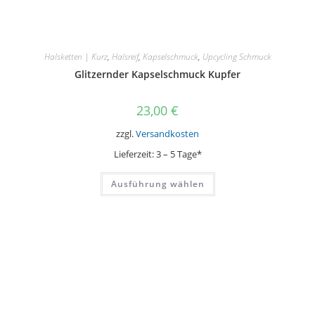
Halsketten | Kurz
,
Halsreif
,
Kapselschmuck
,
Upcycling Schmuck
Glitzernder Kapselschmuck Kupfer
23,00
€
zzgl.
Versandkosten
Lieferzeit:
3 – 5 Tage*
Dieses
Ausführung wählen
Produkt
weist
mehrere
Varianten
auf.
Die
Optionen
können
auf
der
Produktseite
gewählt
werden