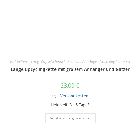
Halsketten | Lang
,
Kapselschmuck
,
Kette mit Anhänger
,
Upcycling Schmuck
Lange Upcyclingkette mit großem Anhänger und Glitzer
23,00
€
zzgl.
Versandkosten
Lieferzeit:
3 – 5 Tage*
Dieses
Ausführung wählen
Produkt
weist
mehrere
Varianten
auf.