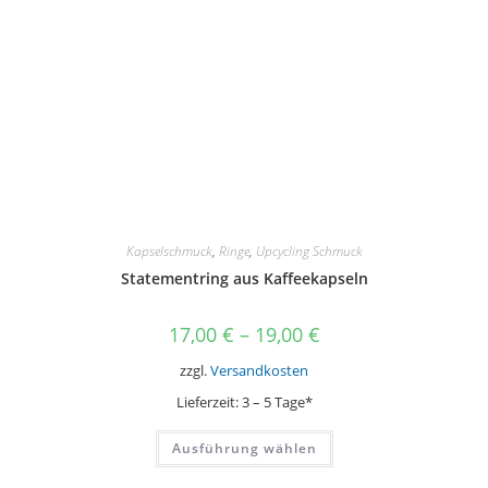
Die
Optionen
können
auf
der
Produktseite
gewählt
werden
Kapselschmuck
,
Ringe
,
Upcycling Schmuck
Statementring aus Kaffeekapseln
17,00
€
–
19,00
€
zzgl.
Versandkosten
Lieferzeit:
3 – 5 Tage*
Dieses
Ausführung wählen
Produkt
weist
mehrere