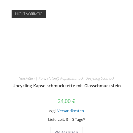
Varianten
auf.
Die
NICHT VORRÄTIG
Optionen
können
auf
der
Produktseite
gewählt
werden
Halsketten | Kurz
,
Halsreif
,
Kapselschmuck
,
Upcycling Schmuck
Upcycling Kapselschmuckkette mit Glasschmuckstein
24,00
€
zzgl.
Versandkosten
Lieferzeit:
3 – 5 Tage*
Weiterlesen