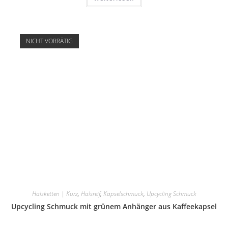
NICHT VORRÄTIG
Halsketten | Kurz
,
Halsreif
,
Kapselschmuck
,
Upcycling Schmuck
Upcycling Schmuck mit grünem Anhänger aus Kaffeekapsel