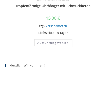
Tropfenförmige Ohrhänger mit Schmuckbeton
15,00
€
zzgl.
Versandkosten
Lieferzeit:
3 – 5 Tage*
Dieses
Ausführung wählen
Produkt
weist
mehrere
Varianten
auf.
Die
Optionen
Herzlich Willkommen!
können
auf
der
Produktseite
gewählt
werden