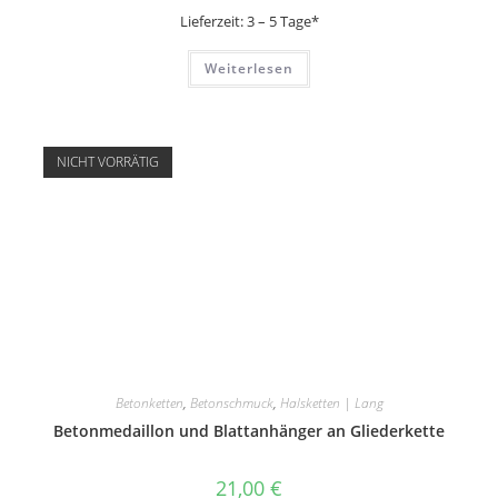
Lieferzeit:
3 – 5 Tage*
Weiterlesen
NICHT VORRÄTIG
Betonketten
,
Betonschmuck
,
Halsketten | Lang
Betonmedaillon und Blattanhänger an Gliederkette
21,00
€