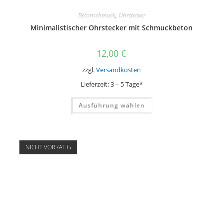
Betonschmuck
,
Ohrstecker
Minimalistischer Ohrstecker mit Schmuckbeton
12,00
€
zzgl.
Versandkosten
Lieferzeit:
3 – 5 Tage*
Dieses
Ausführung wählen
Produkt
weist
mehrere
Varianten
auf.
Die
NICHT VORRÄTIG
Optionen
können
auf
der
Produktseite
gewählt
werden