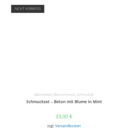
auf.
Die
NICHT VORRÄTIG
Optionen
können
auf
der
Produktseite
gewählt
werden
Betonketten
,
Betonschmuck
,
Schmuckset
Schmuckset – Beton mit Blume in Mint
33,00
€
zzgl.
Versandkosten