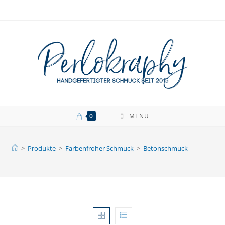
Zum
Inhalt
springen
0
MENÜ
>
Produkte
>
Farbenfroher Schmuck
>
Betonschmuck