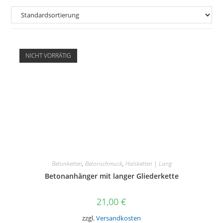
NICHT VORRÄTIG
Betonketten
,
Betonschmuck
,
Halsketten | Lang
Betonanhänger mit langer Gliederkette
21,00
€
zzgl.
Versandkosten