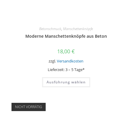
Betonschmuck
,
Manschettenknöpfe
Moderne Manschettenknöpfe aus Beton
18,00
€
zzgl.
Versandkosten
Lieferzeit:
3 – 5 Tage*
Dieses
Ausführung wählen
Produkt
weist
mehrere
Varianten
auf.
Die
NICHT VORRÄTIG
Optionen
können
auf
der
Produktseite
gewählt