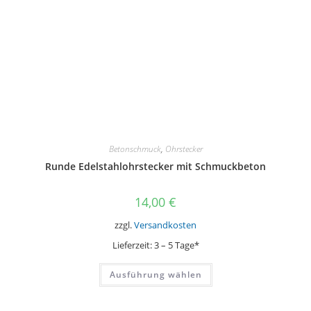
werden
Betonschmuck
,
Ohrstecker
Runde Edelstahlohrstecker mit Schmuckbeton
14,00
€
zzgl.
Versandkosten
Lieferzeit:
3 – 5 Tage*
Dieses
Ausführung wählen
Produkt
weist
mehrere
Varianten