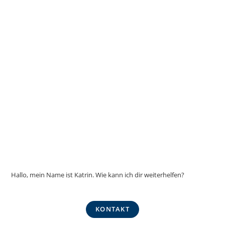
der
Produktseite
gewählt
werden
Hallo, mein Name ist Katrin. Wie kann ich dir weiterhelfen?
KONTAKT