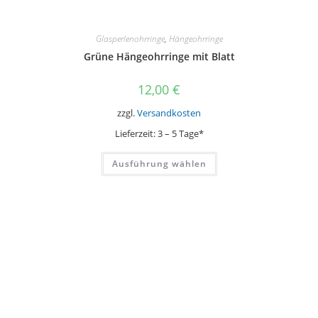
Glasperlenohrringe
,
Hängeohrringe
Grüne Hängeohrringe mit Blatt
12,00
€
zzgl.
Versandkosten
Lieferzeit:
3 – 5 Tage*
Dieses
Ausführung wählen
Produkt
weist
mehrere
Varianten
auf.
Die
Optionen
können
auf
der
Produktseite
gewählt
werden