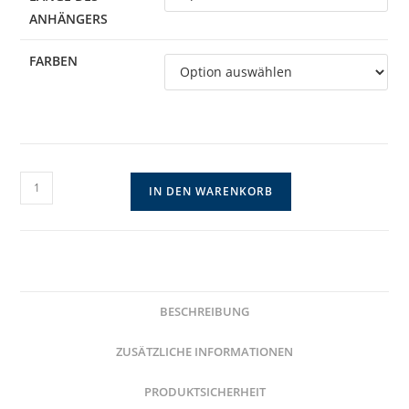
ANHÄNGERS
FARBEN
Glitzernde
IN DEN WARENKORB
Kette
mit
Tropfenanhänger
und
filigranem
BESCHREIBUNG
Blatt
Menge
ZUSÄTZLICHE INFORMATIONEN
PRODUKTSICHERHEIT