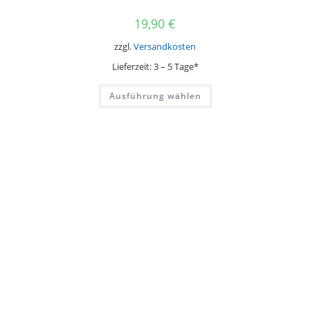
19,90
€
zzgl.
Versandkosten
Lieferzeit:
3 – 5 Tage*
Dieses
Ausführung wählen
Produkt
weist
mehrere
Varianten
auf.
Die
Optionen
können
auf
der
Produktseite
gewählt
werden