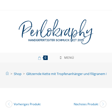
Zum
Inhalt
springen
0
MENÜ
>
Shop
>
Glitzernde Kette mit Tropfenanhänger und filigranem Blat
Vorheriges Produkt
Nächstes Produkt