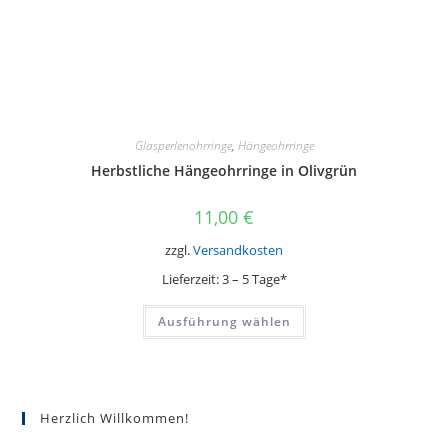
Glasperlenohrringe
,
Hängeohrringe
Herbstliche Hängeohrringe in Olivgrün
11,00
€
zzgl.
Versandkosten
Lieferzeit:
3 – 5 Tage*
Dieses
Ausführung wählen
Produkt
weist
mehrere
Varianten
auf.
Die
Optionen
Herzlich Willkommen!
können
auf