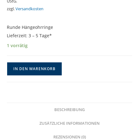
UStG.
zzgl.
Versandkosten
Runde Hängeohrringe
Lieferzeit:
3 – 5 Tage*
1 vorrätig
Pinke
IN DEN WARENKORB
Cabochonohrringe
mit
Gunmetal
Menge
BESCHREIBUNG
ZUSÄTZLICHE INFORMATIONEN
REZENSIONEN (0)