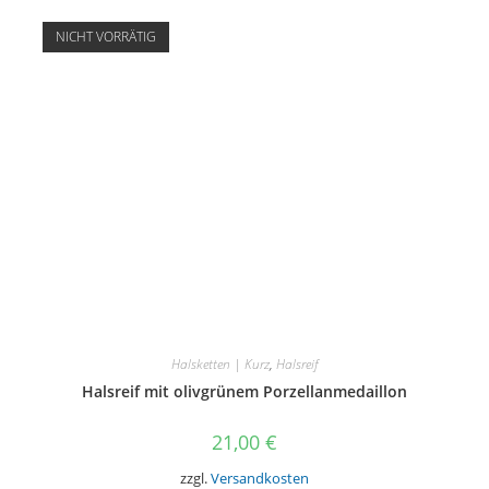
NICHT VORRÄTIG
Halsketten | Kurz
,
Halsreif
Halsreif mit olivgrünem Porzellanmedaillon
21,00
€
zzgl.
Versandkosten