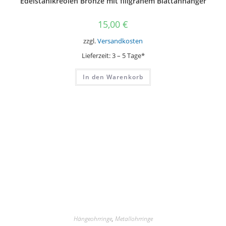
Edelstahlkreolen Bronze mit filigranem Blattanhänger
15,00
€
zzgl.
Versandkosten
Lieferzeit:
3 – 5 Tage*
In den Warenkorb
Hängeohrringe
,
Metallohrringe