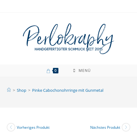
Zum
Inhalt
springen
0
MENÜ
>
Shop
>
Pinke Cabochonohrringe mit Gunmetal
Vorheriges Produkt
Nächstes Produkt