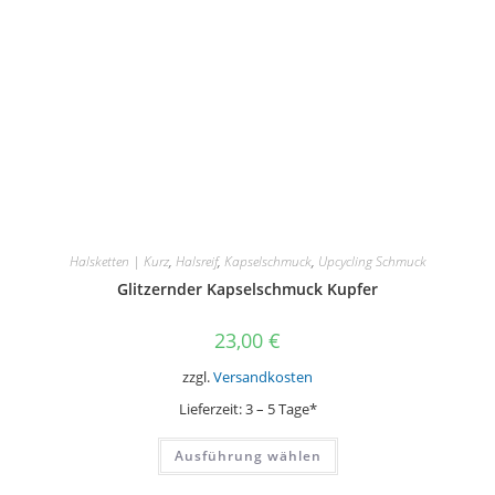
der
Produktseite
gewählt
werden
Halsketten | Kurz
,
Halsreif
,
Kapselschmuck
,
Upcycling Schmuck
Glitzernder Kapselschmuck Kupfer
23,00
€
zzgl.
Versandkosten
Lieferzeit:
3 – 5 Tage*
Dieses
Ausführung wählen
Produkt
weist
mehrere