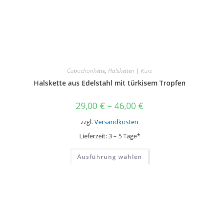
Cabochonkette
,
Halsketten | Kurz
Halskette aus Edelstahl mit türkisem Tropfen
29,00
€
–
46,00
€
zzgl.
Versandkosten
Lieferzeit:
3 – 5 Tage*
Dieses
Ausführung wählen
Produkt
weist
mehrere
Varianten
auf.
Die
Optionen
können
auf