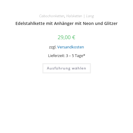
Cabochonketten
,
Halsketten | Lang
Edelstahlkette mit Anhänger mit Neon und Glitzer
29,00
€
zzgl.
Versandkosten
Lieferzeit:
3 – 5 Tage*
Dieses
Ausführung wählen
Produkt
weist
mehrere
Varianten
auf.
Die
Optionen
können
auf
der
Produktseite
gewählt
werden