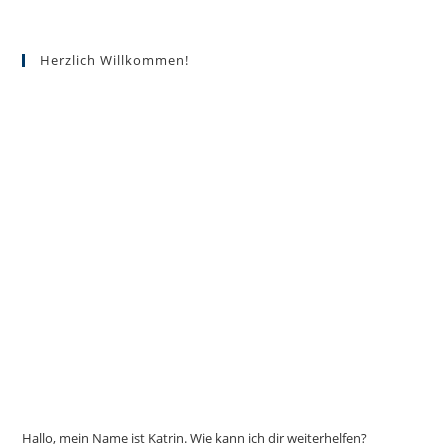
Varianten
auf.
Die
Optionen
Herzlich Willkommen!
können
auf
der
Produktseite
gewählt
werden
Hallo, mein Name ist Katrin. Wie kann ich dir weiterhelfen?