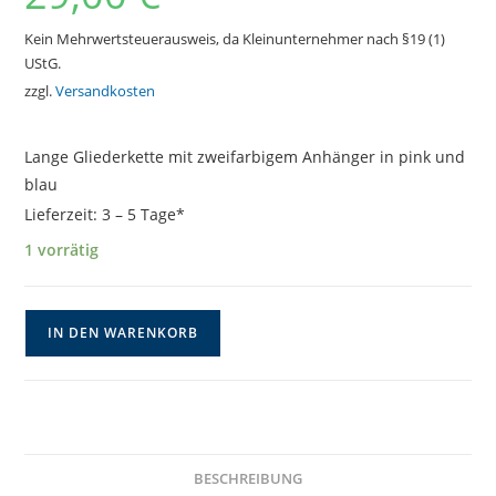
Kein Mehrwertsteuerausweis, da Kleinunternehmer nach §19 (1)
UStG.
zzgl.
Versandkosten
Lange Gliederkette mit zweifarbigem Anhänger in pink und
blau
Lieferzeit:
3 – 5 Tage*
1 vorrätig
Lange
IN DEN WARENKORB
Halskette
mit
bicolor
Anhänger
Menge
BESCHREIBUNG