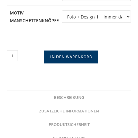
MOTIV
MANSCHETTENKNÖPFE
Memorial
IN DEN WARENKORB
Manschettenknöpfe
personalisierbar
mit
Foto
und
BESCHREIBUNG
Text
Menge
ZUSÄTZLICHE INFORMATIONEN
PRODUKTSICHERHEIT