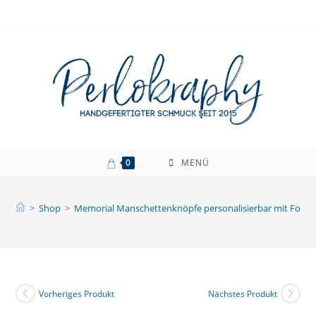
Zum
Inhalt
springen
0
MENÜ
>
Shop
>
Memorial Manschettenknöpfe personalisierbar mit Foto 
Vorheriges Produkt
Nächstes Produkt