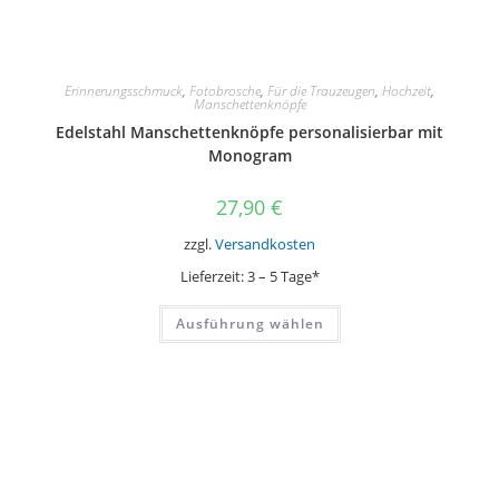
Erinnerungsschmuck
,
Fotobrosche
,
Für die Trauzeugen
,
Hochzeit
,
Manschettenknöpfe
Edelstahl Manschettenknöpfe personalisierbar mit
Monogram
27,90
€
zzgl.
Versandkosten
Lieferzeit:
3 – 5 Tage*
Dieses
Ausführung wählen
Produkt
weist
mehrere
Varianten
auf.
Die
Optionen
können
auf
der
Produktseite
gewählt