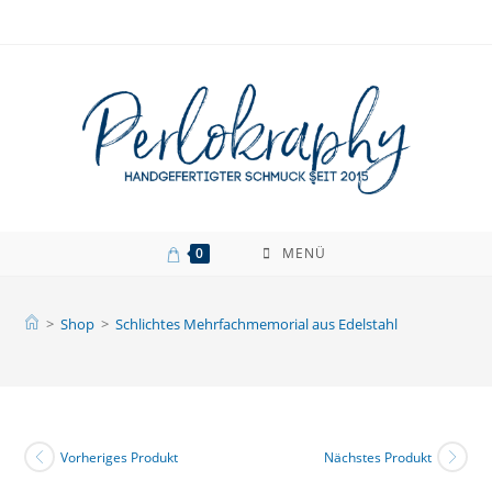
Zum
Inhalt
springen
0
MENÜ
>
Shop
>
Schlichtes Mehrfachmemorial aus Edelstahl
Vorheriges Produkt
Nächstes Produkt