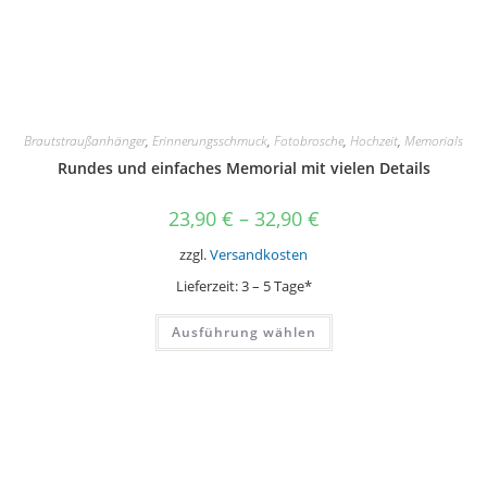
Brautstraußanhänger
,
Erinnerungsschmuck
,
Fotobrosche
,
Hochzeit
,
Memorials
Rundes und einfaches Memorial mit vielen Details
23,90
€
–
32,90
€
zzgl.
Versandkosten
Lieferzeit:
3 – 5 Tage*
Dieses
Ausführung wählen
Produkt
weist
mehrere
Varianten
auf.
Die
Optionen
können
auf
der