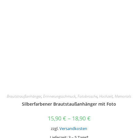
auf.
Die
Optionen
können
auf
der
Produktseite
gewählt
werden
Brautstraußanhänger
,
Erinnerungsschmuck
,
Fotobrosche
,
Hochzeit
,
Memorials
Silberfarbener Brautstaußanhänger mit Foto
15,90
€
–
18,90
€
zzgl.
Versandkosten
Lieferzeit:
3 – 5 Tage*