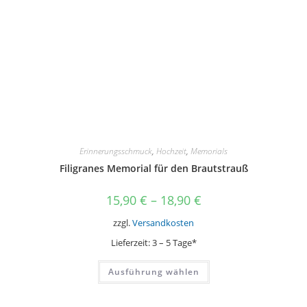
Produktseite
gewählt
werden
Erinnerungsschmuck
,
Hochzeit
,
Memorials
Filigranes Memorial für den Brautstrauß
15,90
€
–
18,90
€
zzgl.
Versandkosten
Lieferzeit:
3 – 5 Tage*
Dieses
Ausführung wählen
Produkt
weist
mehrere
Varianten