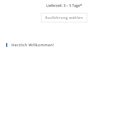
Lieferzeit:
3 – 5 Tage*
Dieses
Ausführung wählen
Produkt
weist
mehrere
Varianten
auf.
Die
Optionen
Herzlich Willkommen!
können
auf
der
Produktseite
gewählt
werden