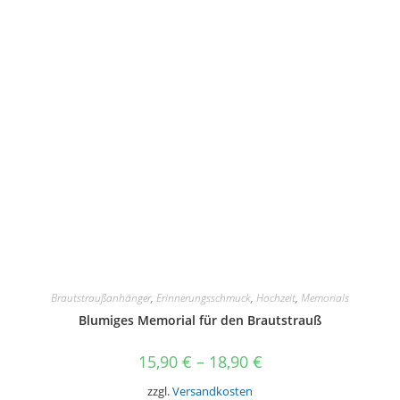
mehrere
Varianten
auf.
Die
Optionen
können
auf
der
Produktseite
gewählt
werden
Brautstraußanhänger
,
Erinnerungsschmuck
,
Hochzeit
,
Memorials
Blumiges Memorial für den Brautstrauß
15,90
€
–
18,90
€
zzgl.
Versandkosten