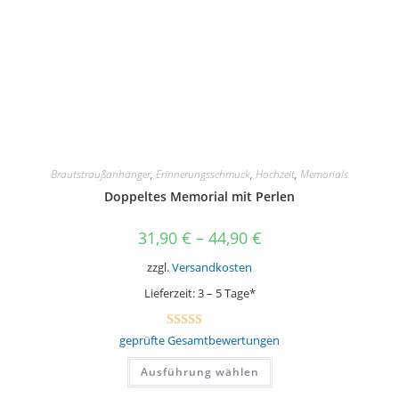
Produktseite
gewählt
werden
Brautstraußanhänger
,
Erinnerungsschmuck
,
Hochzeit
,
Memorials
Doppeltes Memorial mit Perlen
31,90
€
–
44,90
€
zzgl.
Versandkosten
Lieferzeit:
3 – 5 Tage*
Bewertet mit
geprüfte Gesamtbewertungen
5.00
von 5
Dieses
Ausführung wählen
Produkt
weist