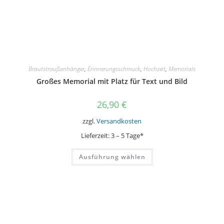
Brautstraußanhänger
,
Erinnerungsschmuck
,
Hochzeit
,
Memorials
Großes Memorial mit Platz für Text und Bild
26,90
€
zzgl.
Versandkosten
Lieferzeit:
3 – 5 Tage*
Dieses
Ausführung wählen
Produkt
weist
mehrere
Varianten
auf.
Die
Optionen
können
auf
der