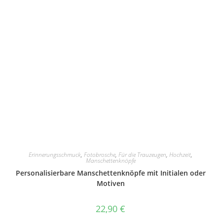
Erinnerungsschmuck
,
Fotobrosche
,
Für die Trauzeugen
,
Hochzeit
,
Manschettenknöpfe
Personalisierbare Manschettenknöpfe mit Initialen oder
Motiven
22,90
€