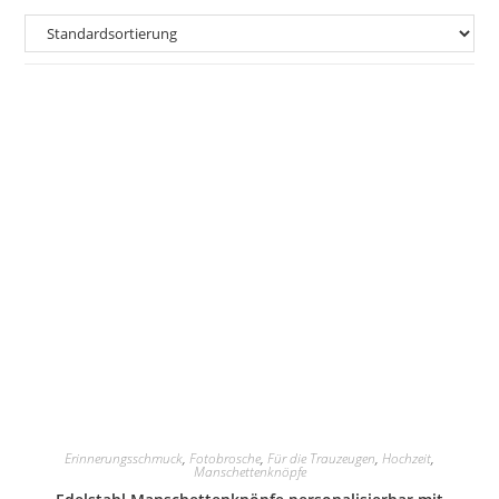
Erinnerungsschmuck
,
Fotobrosche
,
Für die Trauzeugen
,
Hochzeit
,
Manschettenknöpfe