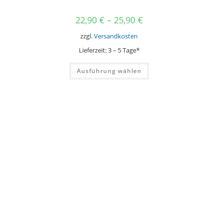
22,90
€
–
25,90
€
zzgl.
Versandkosten
Lieferzeit:
3 – 5 Tage*
Dieses
Ausführung wählen
Produkt
weist
mehrere
Varianten
auf.
Die
Optionen
können
auf
der
Produktseite
gewählt
werden