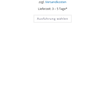
zzgl.
Versandkosten
Lieferzeit:
3 – 5 Tage*
Dieses
Ausführung wählen
Produkt
weist
mehrere
Varianten
auf.
Die
Optionen
können
auf
der
Produktseite
gewählt
werden