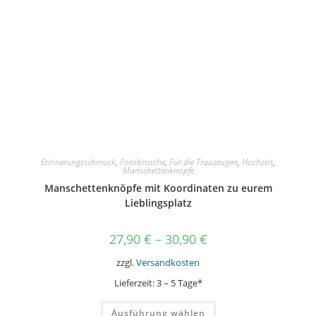
gewählt
werden
Erinnerungsschmuck
,
Fotobrosche
,
Für die Trauzeugen
,
Hochzeit
,
Manschettenknöpfe
Manschettenknöpfe mit Koordinaten zu eurem
Lieblingsplatz
27,90
€
–
30,90
€
zzgl.
Versandkosten
Lieferzeit:
3 – 5 Tage*
Dieses
Ausführung wählen
Produkt