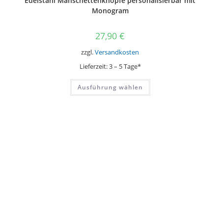
Edelstahl Manschettenknöpfe personalisierbar mit
Monogram
27,90
€
zzgl.
Versandkosten
Lieferzeit:
3 – 5 Tage*
Dieses
Ausführung wählen
Produkt
weist
mehrere
Varianten
auf.
Die
Optionen
können
auf
der
Produktseite
gewählt
werden