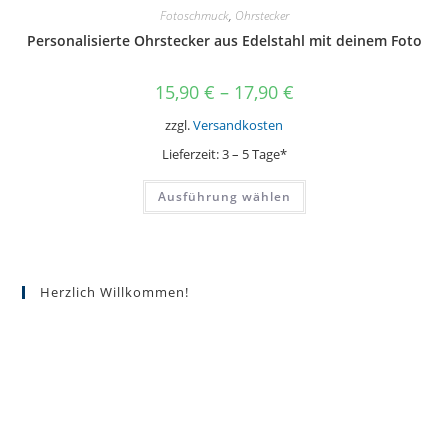
Fotoschmuck
,
Ohrstecker
Personalisierte Ohrstecker aus Edelstahl mit deinem Foto
15,90
€
–
17,90
€
zzgl.
Versandkosten
Lieferzeit:
3 – 5 Tage*
Dieses
Ausführung wählen
Produkt
weist
mehrere
Varianten
auf.
Die
Optionen
Herzlich Willkommen!
können
auf
der
Produktseite
gewählt
werden