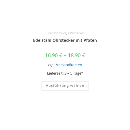
Fotoschmuck
,
Ohrstecker
Edelstahl Ohrstecker mit Pfoten
16,90
€
–
18,90
€
zzgl.
Versandkosten
Lieferzeit:
3 – 5 Tage*
Dieses
Ausführung wählen
Produkt
weist
mehrere
Varianten
auf.
Die
Optionen
können
auf
der
Produktseite