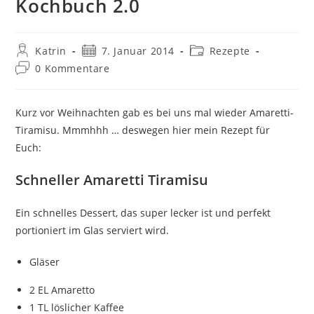
Kochbuch 2.0
Beitrags-
Beitrag
Beitrags-
Katrin
7. Januar 2014
Rezepte
Autor:
veröffentlicht:
Kategorie:
Beitrags-
0 Kommentare
Kommentare:
Kurz vor Weihnachten gab es bei uns mal wieder Amaretti-
Tiramisu. Mmmhhh … deswegen hier mein Rezept für
Euch:
Schneller Amaretti Tiramisu
Ein schnelles Dessert, das super lecker ist und perfekt
portioniert im Glas serviert wird.
Gläser
2 EL Amaretto
1 TL löslicher Kaffee