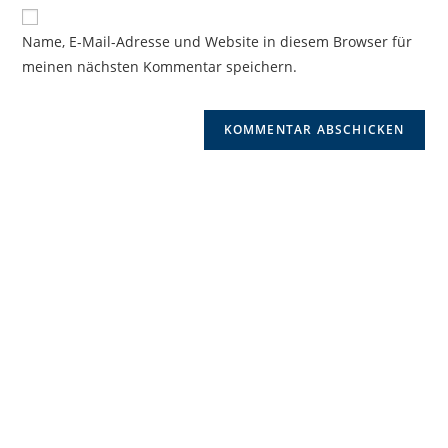
Website-
ein
zum
URL
Name, E-Mail-Adresse und Website in diesem Browser für
Kommentieren
ein
meinen nächsten Kommentar speichern.
ein
(optional)