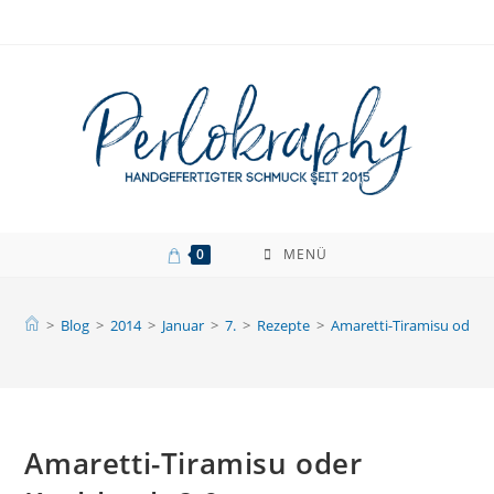
Zum
Inhalt
springen
0
MENÜ
>
Blog
>
2014
>
Januar
>
7.
>
Rezepte
>
Amaretti-Tiramisu oder 
Amaretti-Tiramisu oder