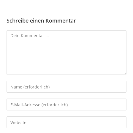
Schreibe einen Kommentar
Kommentar
Gib
deinen
Namen
Gib
oder
deine
Benutzernamen
E-
Gib
zum
Mail-
deine
Kommentieren
Adresse