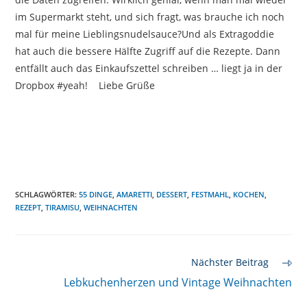
im Supermarkt steht, und sich fragt, was brauche ich noch
mal für meine Lieblingsnudelsauce?Und als Extragoddie
hat auch die bessere Hälfte Zugriff auf die Rezepte. Dann
entfällt auch das Einkaufszettel schreiben … liegt ja in der
Dropbox #yeah! Liebe Grüße
SCHLAGWÖRTER
:
55 DINGE
,
AMARETTI
,
DESSERT
,
FESTMAHL
,
KOCHEN
,
REZEPT
,
TIRAMISU
,
WEIHNACHTEN
Weitere
Nächster Beitrag
Artikel
Lebkuchenherzen und Vintage Weihnachten
ansehen