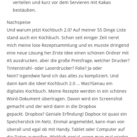
verteilen und kurz vor dem Servieren mit Kakao
bestäuben.
Nachspeise
Und warum jetzt Kochbuch 2.0? Auf meiner 55 Dinge Liste
stand auch ein Kochbuch. Schon seit einiger Zeit nervt
mich meine lose Rezeptsammlung und es musste dringend
eine neue Lösung her.Erste Idee einen schönen Ordner mit
A5 ausdrucken. aber die große Preisfrage, welcher Drucker?
Tintenstrahl- oder Laserdrucker? Folie? Ja oder
Nein? Irgendwie fand ich das alles zu kompliziert. Und
dann kam die Idee! Kochbuch 2.0 … Was?Genau ein
digitales Kochbuch. Meine Rezepte werden in ein schönes
Word-Dokument übertragen. Davon wird ein Screenshot
gemacht und der wird dann in die Dropbox
gepackt. Dropbox? Geniale Erfindung! Dopbox ist quasi ein
Speicherstick im Netz. Einmal angemeldet, kann man von
überall und egal ob mit Handy, Tablet oder Computer auf
die Daten zugreifen. Wirklich genial, wenn man mal wieder