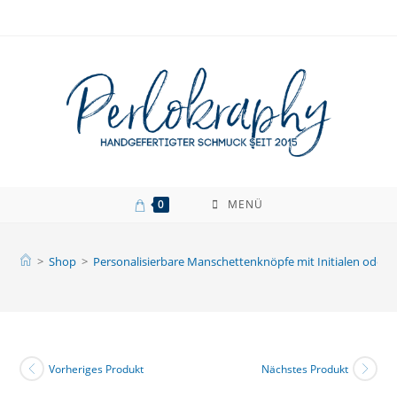
Zum
Inhalt
springen
0
MENÜ
>
Shop
>
Personalisierbare Manschettenknöpfe mit Initialen oder 
Vorheriges Produkt
Nächstes Produkt