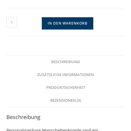
Personalisierbare
IN DEN WARENKORB
Manschettenknöpfe
mit
Initialen
oder
Motiven
BESCHREIBUNG
Menge
ZUSÄTZLICHE INFORMATIONEN
PRODUKTSICHERHEIT
REZENSIONEN (0)
Beschreibung
Personalisierbare Manschettenknöpfe sind ein