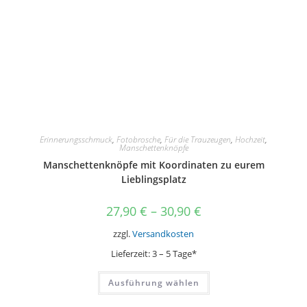
Erinnerungsschmuck
,
Fotobrosche
,
Für die Trauzeugen
,
Hochzeit
,
Manschettenknöpfe
Manschettenknöpfe mit Koordinaten zu eurem
Lieblingsplatz
27,90
€
–
30,90
€
zzgl.
Versandkosten
Lieferzeit:
3 – 5 Tage*
Dieses
Ausführung wählen
Produkt
weist
mehrere