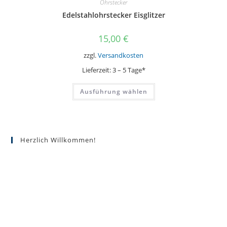
Ohrstecker
Edelstahlohrstecker Eisglitzer
15,00
€
zzgl.
Versandkosten
Lieferzeit:
3 – 5 Tage*
Dieses
Ausführung wählen
Produkt
weist
mehrere
Varianten
auf.
Die
Optionen
Herzlich Willkommen!
können
auf
der
Produktseite
gewählt
werden