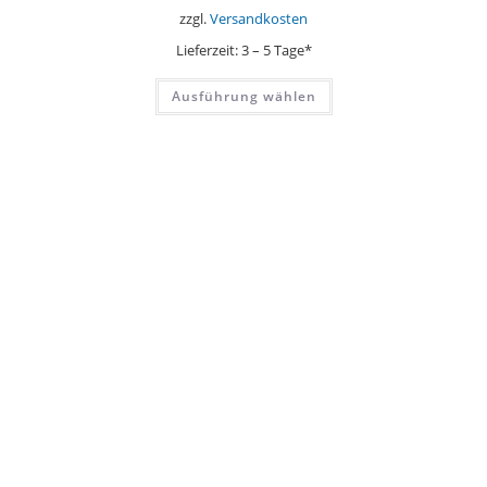
zzgl.
Versandkosten
Lieferzeit:
3 – 5 Tage*
Dieses
Ausführung wählen
Produkt
weist
mehrere
Varianten
auf.
Die
Optionen
können
auf
der
Produktseite
gewählt
werden