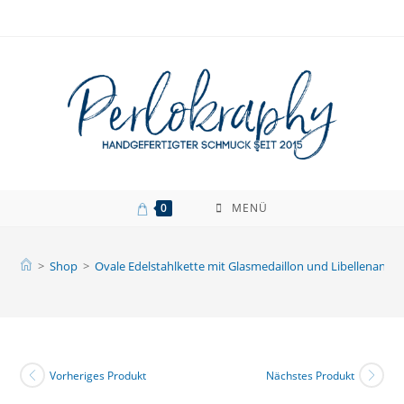
Zum
Inhalt
springen
0
MENÜ
>
Shop
>
Ovale Edelstahlkette mit Glasmedaillon und Libellenanhä
Vorheriges Produkt
Nächstes Produkt