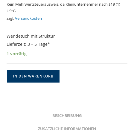
Kein Mehrwertsteuerausweis, da Kleinunternehmer nach §19 (1)
UStG.
zzgl.
Versandkosten
Wendetuch mit Struktur
Lieferzeit:
3 – 5 Tage*
1 vorrätig
Dreieckiges
IN DEN WARENKORB
Häkeltuch
mit
Farbverlauf
von
dunkelgrün
BESCHREIBUNG
nach
mint
ZUSÄTZLICHE INFORMATIONEN
Menge