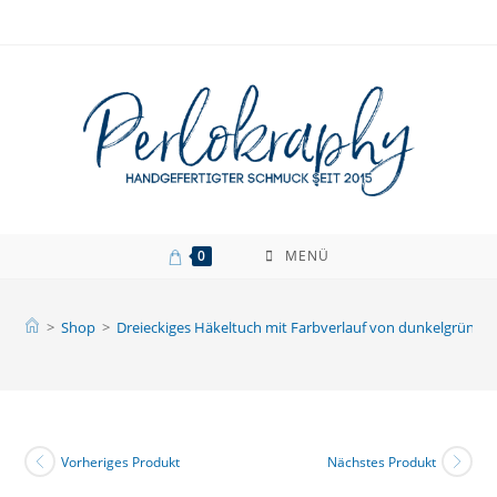
Zum
Inhalt
springen
0
MENÜ
>
Shop
>
Dreieckiges Häkeltuch mit Farbverlauf von dunkelgrün na
Vorheriges Produkt
Nächstes Produkt