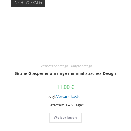
NICHT VORRÄTIG
Glasperlenohrringe
,
Hängeohrringe
Grüne Glasperlenohrringe minimalistisches Design
11,00
€
zzgl.
Versandkosten
Lieferzeit:
3 – 5 Tage*
Weiterlesen