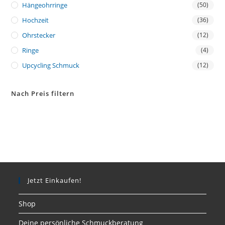
Hängeohrringe
(50)
Hochzeit
(36)
Ohrstecker
(12)
Ringe
(4)
Upcycling Schmuck
(12)
Nach Preis filtern
Jetzt Einkaufen!
Shop
Deine persönliche Schmuckberatung