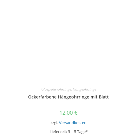
können
auf
der
Produktseite
gewählt
werden
Glasperlenohrringe
,
Hängeohrringe
Ockerfarbene Hängeohrringe mit Blatt
12,00
€
zzgl.
Versandkosten
Lieferzeit:
3 – 5 Tage*