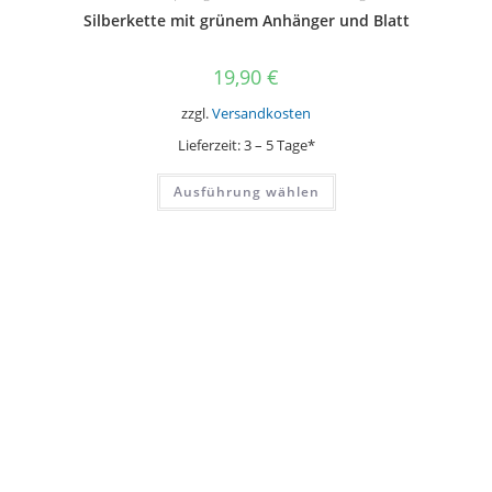
Silberkette mit grünem Anhänger und Blatt
19,90
€
zzgl.
Versandkosten
Lieferzeit:
3 – 5 Tage*
Dieses
Ausführung wählen
Produkt
weist
mehrere
Varianten
auf.
Die
Optionen
können
auf
der
Produktseite
gewählt
werden