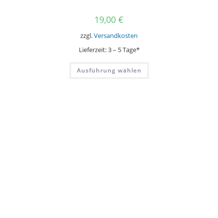
19,00
€
zzgl.
Versandkosten
Lieferzeit:
3 – 5 Tage*
Dieses
Ausführung wählen
Produkt
weist
mehrere
Varianten
auf.
Die
Optionen
können
auf
der
Produktseite
gewählt
werden