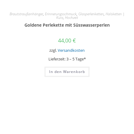
Brautstraußanhänger
,
Erinnerungsschmuck
,
Glasperlenketten
,
Halsketten |
Kurz
,
Hochzeit
Goldene Perlekette mit Süsswasserperlen
44,00
€
zzgl.
Versandkosten
Lieferzeit:
3 – 5 Tage*
In den Warenkorb