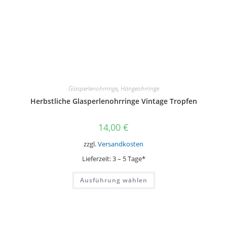
Glasperlenohrringe
,
Hängeohrringe
Herbstliche Glasperlenohrringe Vintage Tropfen
14,00
€
zzgl.
Versandkosten
Lieferzeit:
3 – 5 Tage*
Dieses
Ausführung wählen
Produkt
weist
mehrere
Varianten
auf.
Die
Optionen