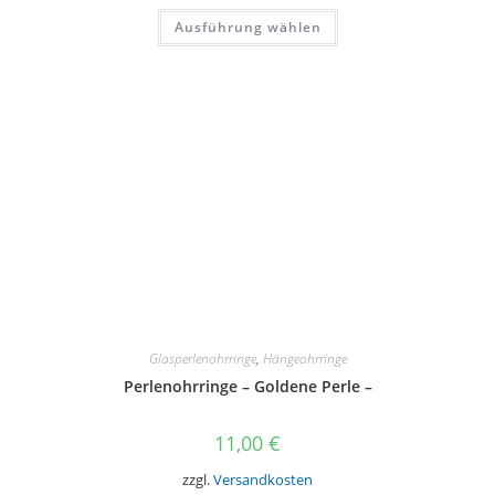
Dieses
Ausführung wählen
Produkt
weist
mehrere
Varianten
auf.
Die
Optionen
können
auf
der
Produktseite
gewählt
werden
Glasperlenohrringe
,
Hängeohrringe
Perlenohrringe – Goldene Perle –
11,00
€
zzgl.
Versandkosten