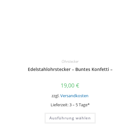
Ohrstecker
Edelstahlohrstecker – Buntes Konfetti –
19,00
€
zzgl.
Versandkosten
Lieferzeit:
3 – 5 Tage*
Dieses
Ausführung wählen
Produkt
weist
mehrere
Varianten
auf.