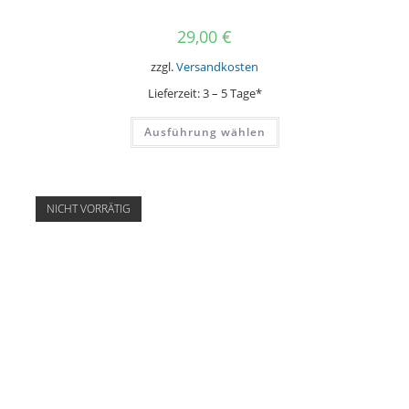
29,00
€
zzgl.
Versandkosten
Lieferzeit:
3 – 5 Tage*
Dieses
Ausführung wählen
Produkt
weist
mehrere
Varianten
auf.
Die
NICHT VORRÄTIG
Optionen
können
auf
der
Produktseite
gewählt
werden