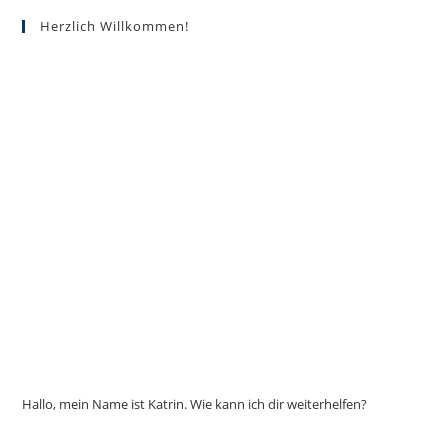
Die
Optionen
Herzlich Willkommen!
können
auf
der
Produktseite
gewählt
werden
Hallo, mein Name ist Katrin. Wie kann ich dir weiterhelfen?