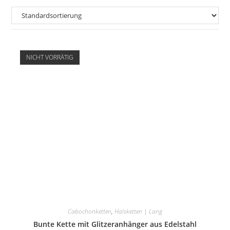
NICHT VORRÄTIG
Cabochonketten
,
Halsketten | Lang
Bunte Kette mit Glitzeranhänger aus Edelstahl