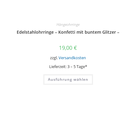
Hängeohrringe
Edelstahlohrringe – Konfetti mit buntem Glitzer –
19,00
€
zzgl.
Versandkosten
Lieferzeit:
3 – 5 Tage*
Dieses
Ausführung wählen
Produkt
weist
mehrere
Varianten
auf.
Die
Optionen
können
auf
der
Produktseite
gewählt
werden