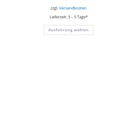
zzgl.
Versandkosten
Lieferzeit:
3 – 5 Tage*
Dieses
Ausführung wählen
Produkt
weist
mehrere
Varianten
auf.
Die
Optionen
können
auf
der
Produktseite
gewählt
werden