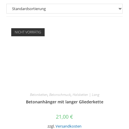
NICHT VORRÄTIG
Betonketten
,
Betonschmuck
,
Halsketten | Lang
Betonanhänger mit langer Gliederkette
21,00
€
zzgl.
Versandkosten