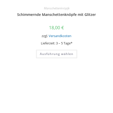
Manschettenknöpfe
Schimmernde Manschettenknöpfe mit Glitzer
18,00
€
zzgl.
Versandkosten
Lieferzeit:
3 – 5 Tage*
Dieses
Ausführung wählen
Produkt
weist
mehrere
Varianten
auf.
Die
Optionen
können
auf
der
Produktseite
gewählt
werden