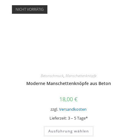
NICHT VORRÄTIG
Betonschmuck
,
Manschettenknöpfe
Moderne Manschettenknöpfe aus Beton
18,00
€
zzgl.
Versandkosten
Lieferzeit:
3 – 5 Tage*
Dieses
Ausführung wählen
Produkt
weist