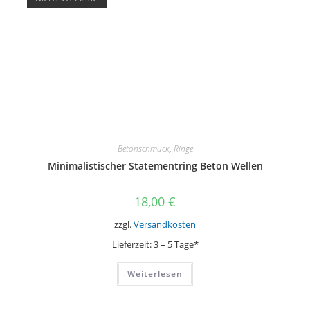
Optionen
können
auf
der
Produktseite
gewählt
werden
Betonschmuck
,
Ringe
Minimalistischer Statementring Beton Wellen
18,00
€
zzgl.
Versandkosten
Lieferzeit:
3 – 5 Tage*
Weiterlesen