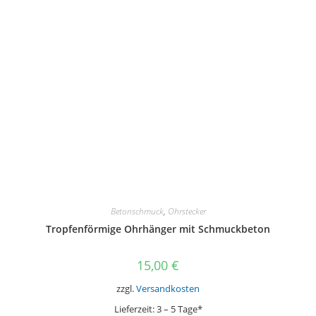
Optionen
können
auf
der
Produktseite
gewählt
werden
Betonschmuck
,
Ohrstecker
Tropfenförmige Ohrhänger mit Schmuckbeton
15,00
€
zzgl.
Versandkosten
Lieferzeit:
3 – 5 Tage*