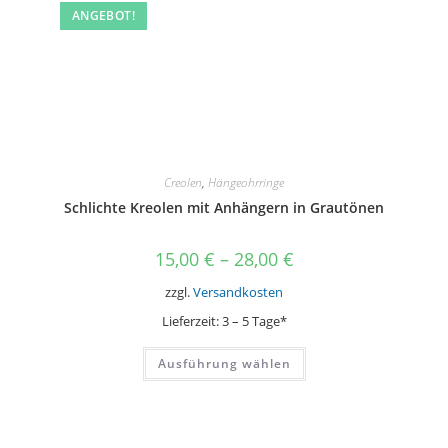
ANGEBOT!
Creolen
,
Hängeohrringe
Schlichte Kreolen mit Anhängern in Grautönen
15,00
€
–
28,00
€
zzgl.
Versandkosten
Lieferzeit:
3 – 5 Tage*
Dieses
Ausführung wählen
Produkt
weist
mehrere
Varianten
auf.
Die