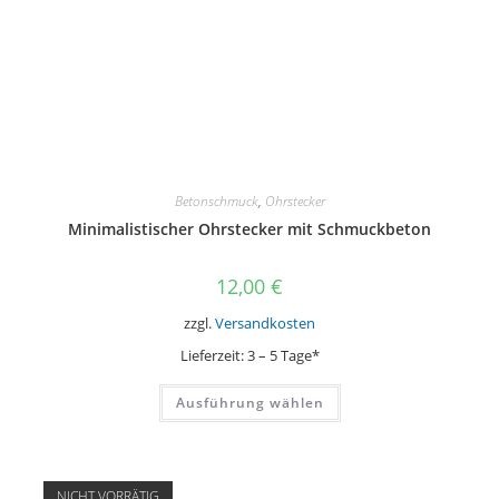
Betonschmuck
,
Ohrstecker
Minimalistischer Ohrstecker mit Schmuckbeton
12,00
€
zzgl.
Versandkosten
Lieferzeit:
3 – 5 Tage*
Dieses
Ausführung wählen
Produkt
weist
mehrere
Varianten
auf.
Die
NICHT VORRÄTIG