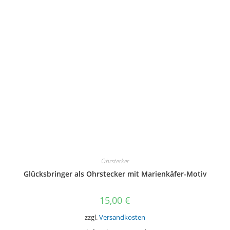
Die
Optionen
können
auf
der
Produktseite
gewählt
werden
Ohrstecker
Glücksbringer als Ohrstecker mit Marienkäfer-Motiv
15,00
€
zzgl.
Versandkosten