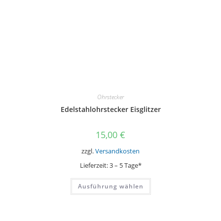
Ohrstecker
Edelstahlohrstecker Eisglitzer
15,00
€
zzgl.
Versandkosten
Lieferzeit:
3 – 5 Tage*
Dieses
Ausführung wählen
Produkt
weist
mehrere
Varianten
auf.