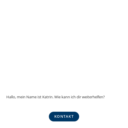
Produktseite
gewählt
werden
Hallo, mein Name ist Katrin. Wie kann ich dir weiterhelfen?
KONTAKT