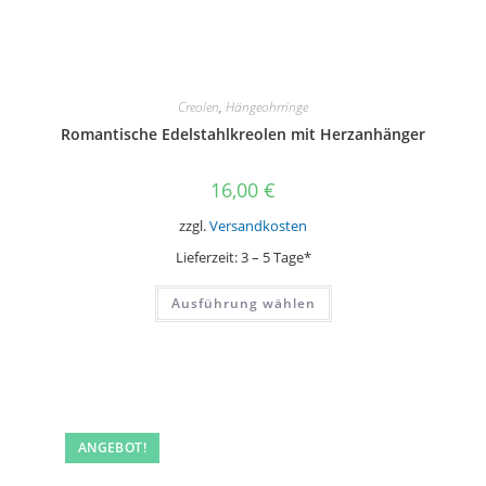
Creolen
,
Hängeohrringe
Romantische Edelstahlkreolen mit Herzanhänger
16,00
€
zzgl.
Versandkosten
Lieferzeit:
3 – 5 Tage*
Dieses
Ausführung wählen
Produkt
weist
mehrere
Varianten
auf.
Die
Optionen
können
auf
der
ANGEBOT!
Produktseite
gewählt