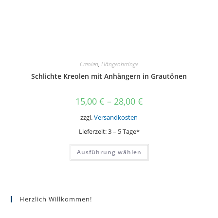
werden
Creolen
,
Hängeohrringe
Schlichte Kreolen mit Anhängern in Grautönen
15,00
€
–
28,00
€
zzgl.
Versandkosten
Lieferzeit:
3 – 5 Tage*
Dieses
Ausführung wählen
Produkt
weist
mehrere
Varianten
auf.
Die
Optionen
Herzlich Willkommen!
können
auf
der