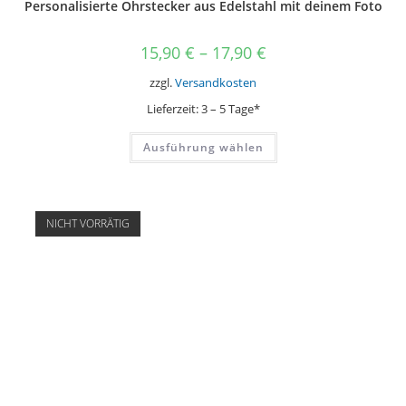
Personalisierte Ohrstecker aus Edelstahl mit deinem Foto
15,90
€
–
17,90
€
zzgl.
Versandkosten
Lieferzeit:
3 – 5 Tage*
Dieses
Ausführung wählen
Produkt
weist
mehrere
Varianten
auf.
Die
NICHT VORRÄTIG
Optionen
können
auf
der
Produktseite
gewählt
werden