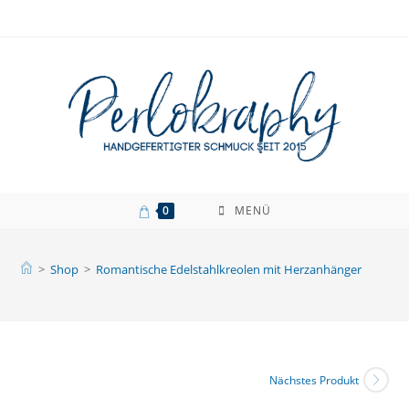
Zum
Inhalt
springen
0
MENÜ
>
Shop
>
Romantische Edelstahlkreolen mit Herzanhänger
Nächstes Produkt