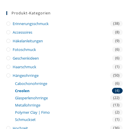
Produkt-Kategorien
Erinnerungsschmuck
(38)
Accessoires
(8)
Häkelanleitungen
(9)
Fotoschmuck
(6)
Geschenkideen
(6)
Haarschmuck
(1)
Hängeohrringe
(50)
Cabochonohrringe
(6)
Creolen
(4)
Glasperlenohrringe
(22)
Metallohrringe
(13)
Polymer Clay | Fimo
(2)
Schmuckset
(1)
Hochzeit
(36)