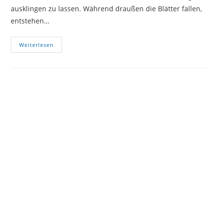
ausklingen zu lassen. Während draußen die Blätter fallen,
entstehen…
Dreieckstuch
Weiterlesen
NEW
YORK
–
Musteridee
Für
Häkeln
Im
Herbst