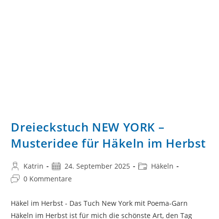
Dreieckstuch NEW YORK –
Musteridee für Häkeln im Herbst
Beitrags-
Beitrag
Beitrags-
Katrin
24. September 2025
Häkeln
Autor:
veröffentlicht:
Kategorie:
Beitrags-
0 Kommentare
Kommentare:
Häkel im Herbst - Das Tuch New York mit Poema-Garn
Häkeln im Herbst ist für mich die schönste Art, den Tag