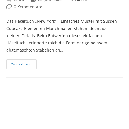
Autor:
veröffentlicht:
Kategorie:
Beitrags-
0 Kommentare
Kommentare:
Das Häkeltuch „New York“ – Einfaches Muster mit Süssen
Cupcake-Elementen Manchmal entstehen Ideen aus
kleinen Details: Beim Entwerfen dieses einfachen
Häkeltuchs erinnerte mich die Form der gemeinsam
abgemaschten Stäbchen an…
Einfaches
Weiterlesen
Häkeltuch
NEW
YORK