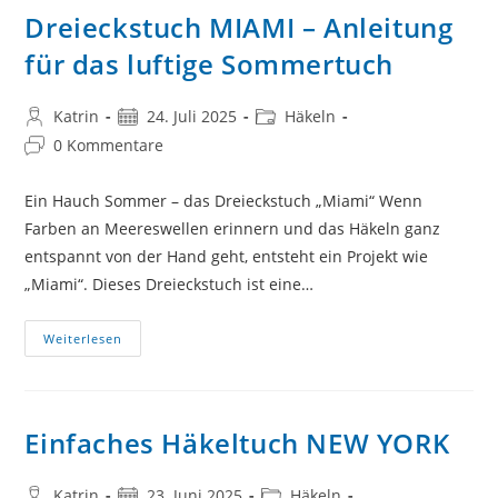
Dreieckstuch MIAMI – Anleitung
für das luftige Sommertuch
Beitrags-
Beitrag
Beitrags-
Katrin
24. Juli 2025
Häkeln
Autor:
veröffentlicht:
Kategorie:
Beitrags-
0 Kommentare
Kommentare:
Ein Hauch Sommer – das Dreieckstuch „Miami“ Wenn
Farben an Meereswellen erinnern und das Häkeln ganz
entspannt von der Hand geht, entsteht ein Projekt wie
„Miami“. Dieses Dreieckstuch ist eine…
Dreieckstuch
Weiterlesen
MIAMI
–
Anleitung
Für
Das
Luftige
Einfaches Häkeltuch NEW YORK
Sommertuch
Beitrags-
Beitrag
Beitrags-
Katrin
23. Juni 2025
Häkeln