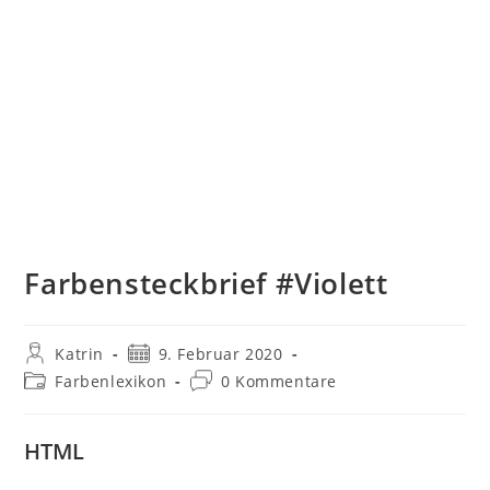
Farbensteckbrief #Violett
Beitrags-
Beitrag
Katrin
9. Februar 2020
Autor:
veröffentlicht:
Beitrags-
Beitrags-
Farbenlexikon
0 Kommentare
Kategorie:
Kommentare:
HTML