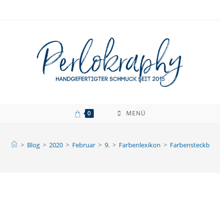
Zum
Inhalt
springen
0
MENÜ
>
Blog
>
2020
>
Februar
>
9.
>
Farbenlexikon
>
Farbensteckbrief