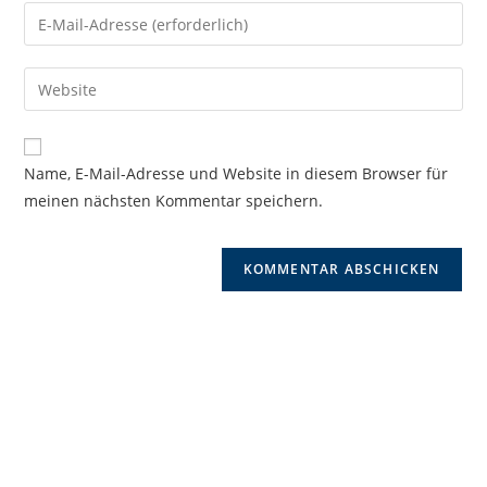
Namen
Gib
oder
deine
Benutzernamen
E-
Gib
zum
Mail-
deine
Kommentieren
Adresse
Website-
ein
zum
URL
Name, E-Mail-Adresse und Website in diesem Browser für
Kommentieren
ein
meinen nächsten Kommentar speichern.
ein
(optional)