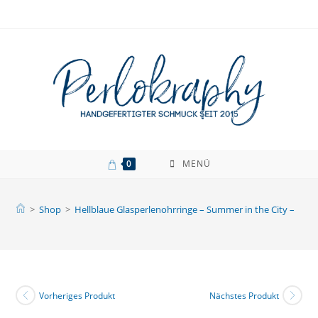
Zum
Inhalt
springen
0
MENÜ
>
Shop
>
Hellblaue Glasperlenohrringe – Summer in the City –
Vorheriges Produkt
Nächstes Produkt