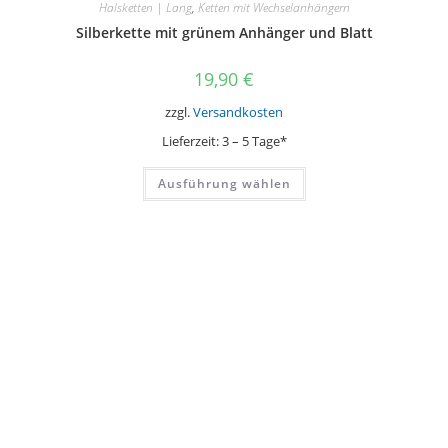
Halsketten | Lang
,
Ketten mit Wechselanhängern
Silberkette mit grünem Anhänger und Blatt
19,90
€
zzgl.
Versandkosten
Lieferzeit:
3 – 5 Tage*
Dieses
Ausführung wählen
Produkt
weist
mehrere
Varianten
auf.
Die
Optionen
können
auf
der
Produktseite
gewählt
werden