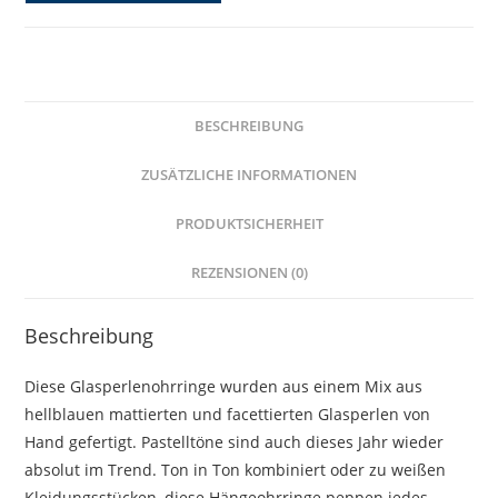
-
Summer
in
the
BESCHREIBUNG
City
-
ZUSÄTZLICHE INFORMATIONEN
Menge
PRODUKTSICHERHEIT
REZENSIONEN (0)
Beschreibung
Diese Glasperlenohrringe wurden aus einem Mix aus
hellblauen mattierten und facettierten Glasperlen von
Hand gefertigt. Pastelltöne sind auch dieses Jahr wieder
absolut im Trend. Ton in Ton kombiniert oder zu weißen
Kleidungsstücken, diese Hängeohrringe peppen jedes