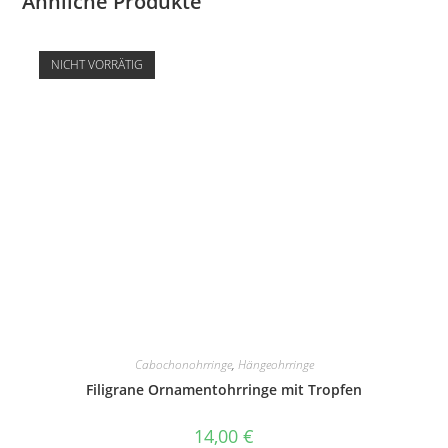
Ähnliche Produkte
NICHT VORRÄTIG
Cabochonohrringe
,
Hängeohrringe
Filigrane Ornamentohrringe mit Tropfen
14,00
€