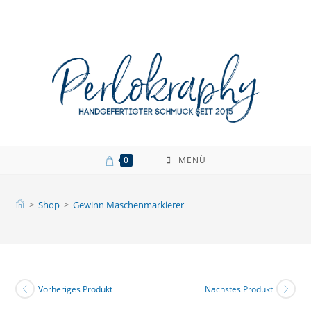
Zum
Inhalt
springen
0
MENÜ
>
Shop
>
Gewinn Maschenmarkierer
Vorheriges Produkt
Nächstes Produkt