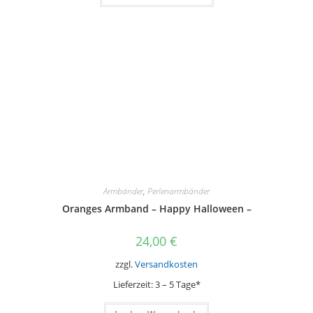
weist
mehrere
Varianten
auf.
Die
Optionen
können
auf
der
Produktseite
gewählt
werden
Armbänder
,
Perlenarmbänder
Oranges Armband – Happy Halloween –
24,00
€
zzgl.
Versandkosten
Lieferzeit:
3 – 5 Tage*