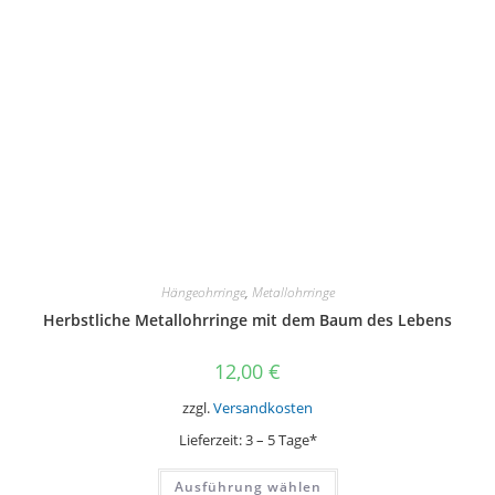
Hängeohrringe
,
Metallohrringe
Herbstliche Metallohrringe mit dem Baum des Lebens
12,00
€
zzgl.
Versandkosten
Lieferzeit:
3 – 5 Tage*
Dieses
Ausführung wählen
Produkt