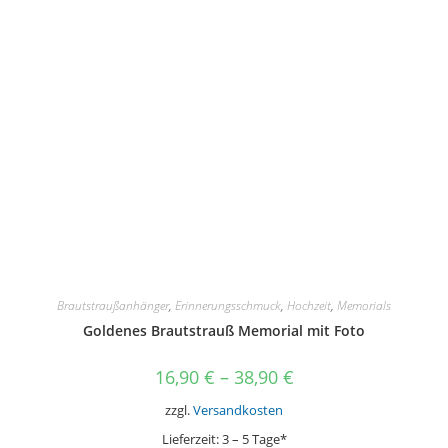
auf.
Die
Optionen
können
auf
der
Produktseite
gewählt
werden
Brautstraußanhänger
,
Erinnerungsschmuck
,
Hochzeit
,
Memorials
Goldenes Brautstrauß Memorial mit Foto
16,90
€
–
38,90
€
zzgl.
Versandkosten
Lieferzeit:
3 – 5 Tage*