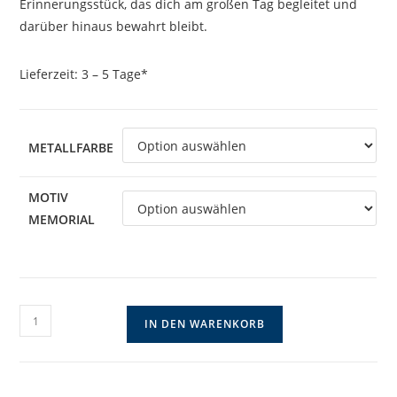
Erinnerungsstück, das dich am großen Tag begleitet und
darüber hinaus bewahrt bleibt.
Lieferzeit:
3 – 5 Tage*
METALLFARBE
MOTIV
MEMORIAL
Brautstaußanhänger
IN DEN WARENKORB
mit
Foto
oder