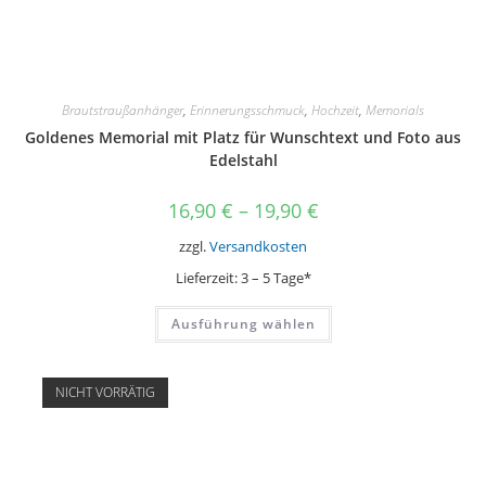
Brautstraußanhänger
,
Erinnerungsschmuck
,
Hochzeit
,
Memorials
Goldenes Memorial mit Platz für Wunschtext und Foto aus
Edelstahl
16,90
€
–
19,90
€
zzgl.
Versandkosten
Lieferzeit:
3 – 5 Tage*
Dieses
Ausführung wählen
Produkt
weist
mehrere
Varianten
auf.
NICHT VORRÄTIG
Die
Optionen
können
auf
der
Produktseite