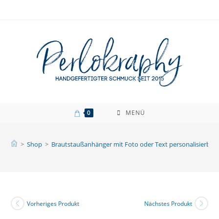
Zum
Inhalt
springen
0
MENÜ
>
Shop
>
Brautstaußanhänger mit Foto oder Text personalisierbar
Vorheriges Produkt
Nächstes Produkt