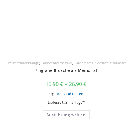
gewählt
werden
Brautstraußanhänger
,
Erinnerungsschmuck
,
Fotobrosche
,
Hochzeit
,
Memorials
Filigrane Brosche als Memorial
15,90
€
–
26,90
€
zzgl.
Versandkosten
Lieferzeit:
3 – 5 Tage*
Dieses
Ausführung wählen
Produkt
weist
mehrere
Varianten