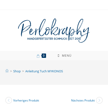
Zum
Inhalt
springen
0
MENÜ
>
Shop
>
Anleitung Tuch MYKONOS
Vorheriges Produkt
Nächstes Produkt