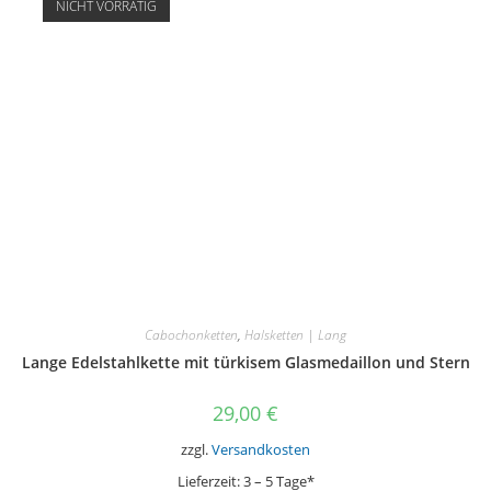
NICHT VORRÄTIG
Cabochonketten
,
Halsketten | Lang
Lange Edelstahlkette mit türkisem Glasmedaillon und Stern
29,00
€
zzgl.
Versandkosten
Lieferzeit:
3 – 5 Tage*