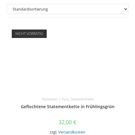
NICHT VORRÄTIG
Halsketten | Kurz
,
Statementkette
Geflochtene Statementkette in Frühlingsgrün
32,00
€
zzgl.
Versandkosten