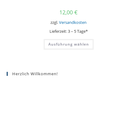
12,00
€
zzgl.
Versandkosten
Lieferzeit:
3 – 5 Tage*
Dieses
Ausführung wählen
Produkt
weist
mehrere
Varianten
auf.
Die
Optionen
Herzlich Willkommen!
können
auf
der
Produktseite
gewählt
werden