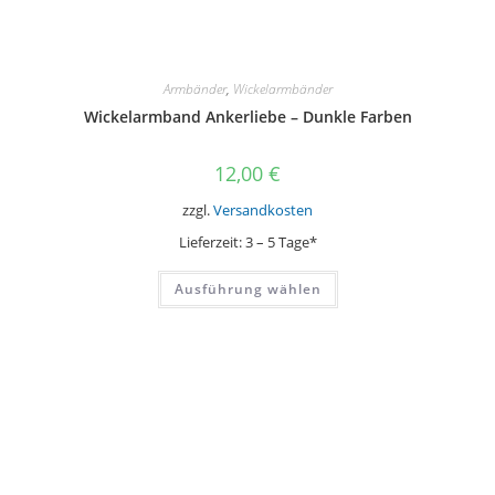
Armbänder
,
Wickelarmbänder
Wickelarmband Ankerliebe – Dunkle Farben
12,00
€
zzgl.
Versandkosten
Lieferzeit:
3 – 5 Tage*
Dieses
Ausführung wählen
Produkt
weist
mehrere
Varianten
auf.
Die
Optionen
können
auf
der
Produktseite
gewählt
werden