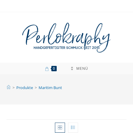
Zum
Inhalt
springen
0
MENÜ
>
Produkte
>
Maritim Bunt