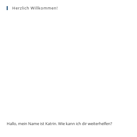
Die
Optionen
Herzlich Willkommen!
können
auf
der
Produktseite
gewählt
werden
Hallo, mein Name ist Katrin. Wie kann ich dir weiterhelfen?