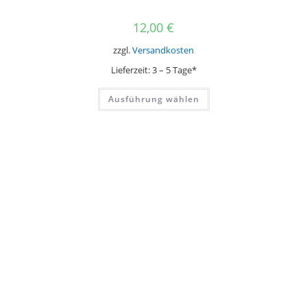
12,00
€
zzgl.
Versandkosten
Lieferzeit:
3 – 5 Tage*
Dieses
Ausführung wählen
Produkt
weist
mehrere
Varianten
auf.
Die
Optionen
können
auf
der
Produktseite
gewählt
werden