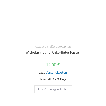
Armbänder
,
Wickelarmbänder
Wickelarmband Ankerliebe Pastell
12,00
€
zzgl.
Versandkosten
Lieferzeit:
3 – 5 Tage*
Dieses
Ausführung wählen
Produkt
weist
mehrere
Varianten
auf.