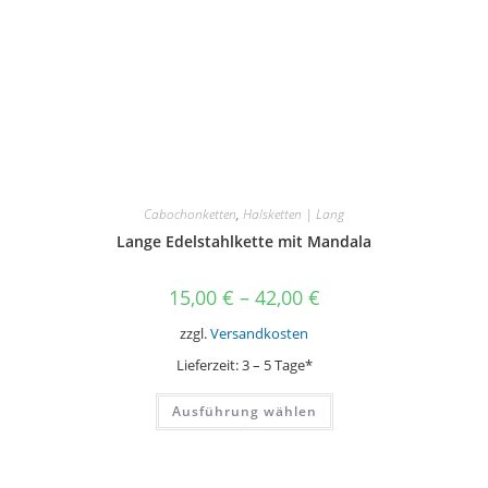
Cabochonketten
,
Halsketten | Lang
Lange Edelstahlkette mit Mandala
15,00
€
–
42,00
€
zzgl.
Versandkosten
Lieferzeit:
3 – 5 Tage*
Dieses
Ausführung wählen
Produkt
weist
mehrere
Varianten
auf.