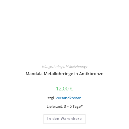
Die
Optionen
können
auf
der
Produktseite
gewählt
werden
Hängeohrringe
,
Metallohrringe
Mandala Metallohrringe in Antikbronze
12,00
€
zzgl.
Versandkosten
Lieferzeit:
3 – 5 Tage*
In den Warenkorb