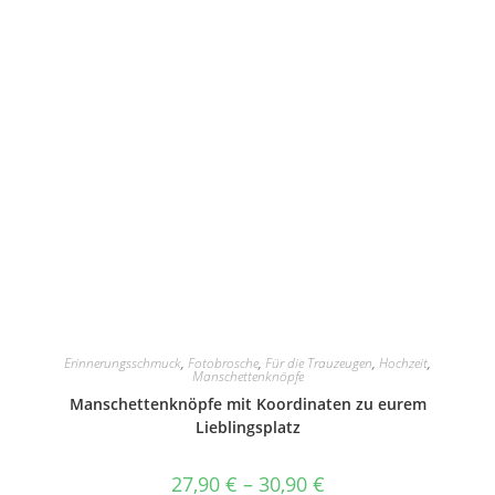
Erinnerungsschmuck
,
Fotobrosche
,
Für die Trauzeugen
,
Hochzeit
,
Manschettenknöpfe
Manschettenknöpfe mit Koordinaten zu eurem
Lieblingsplatz
27,90
€
–
30,90
€