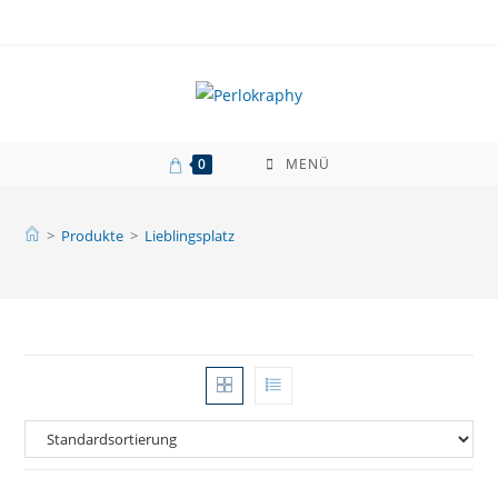
Zum
Inhalt
springen
0
MENÜ
>
Produkte
>
Lieblingsplatz