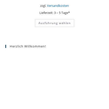
zzgl.
Versandkosten
Lieferzeit:
3 – 5 Tage*
Dieses
Ausführung wählen
Produkt
weist
mehrere
Varianten
auf.
Die
Optionen
Herzlich Willkommen!
können
auf
der
Produktseite
gewählt
werden