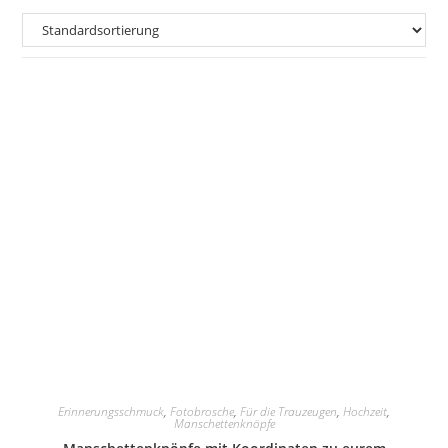
Erinnerungsschmuck
,
Fotobrosche
,
Für die Trauzeugen
,
Hochzeit
,
Manschettenknöpfe