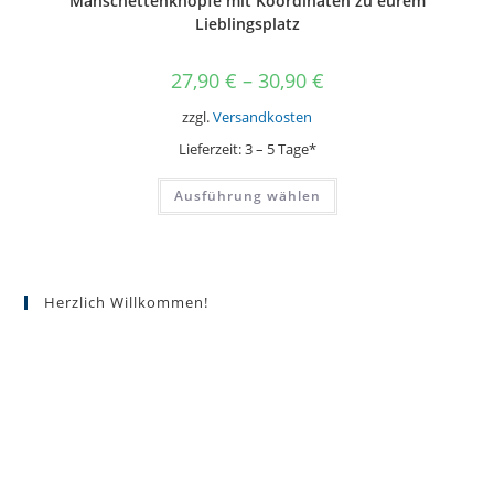
Manschettenknöpfe mit Koordinaten zu eurem
Lieblingsplatz
27,90
€
–
30,90
€
zzgl.
Versandkosten
Lieferzeit:
3 – 5 Tage*
Dieses
Ausführung wählen
Produkt
weist
mehrere
Varianten
auf.
Die
Optionen
Herzlich Willkommen!
können
auf
der
Produktseite
gewählt
werden