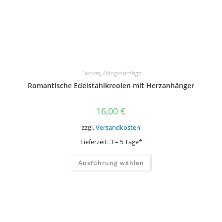
Creolen
,
Hängeohrringe
Romantische Edelstahlkreolen mit Herzanhänger
16,00
€
zzgl.
Versandkosten
Lieferzeit:
3 – 5 Tage*
Dieses
Ausführung wählen
Produkt
weist
mehrere
Varianten
auf.
Die
Optionen
können
auf