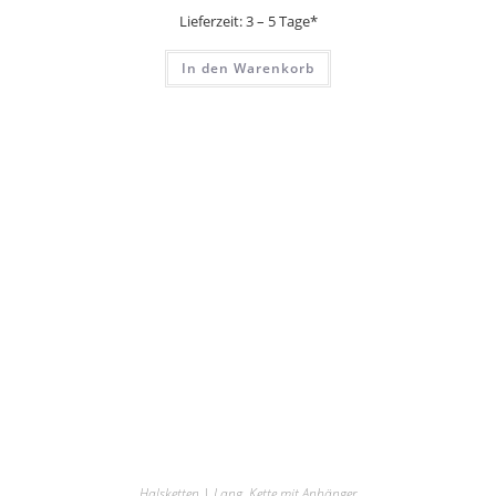
Lieferzeit:
3 – 5 Tage*
In den Warenkorb
Halsketten | Lang
,
Kette mit Anhänger