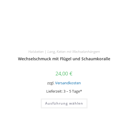
der
Produktseite
gewählt
werden
Halsketten | Lang
,
Ketten mit Wechselanhängern
Wechselschmuck mit Flügel und Schaumkoralle
24,00
€
zzgl.
Versandkosten
Lieferzeit:
3 – 5 Tage*
Dieses
Ausführung wählen
Produkt
weist
mehrere
Varianten
auf.
Die