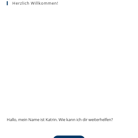
Optionen
Herzlich Willkommen!
können
auf
der
Produktseite
gewählt
werden
Hallo, mein Name ist Katrin. Wie kann ich dir weiterhelfen?